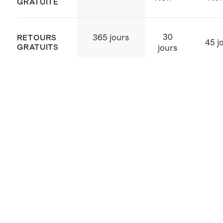
GRATUITE
de serrage
Poches aux coutures
30
365 jours
RETOURS
Fabriqué avec soin en Inde
45 j
GRATUITS
jours