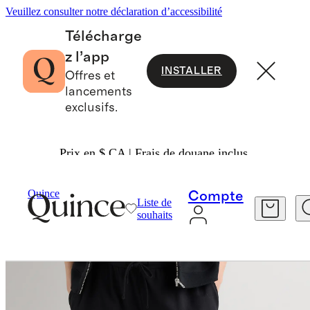
Veuillez consulter notre déclaration d’accessibilité
Télécharge
z l’app
INSTALLER
Offres et
lancements
exclusifs.
Prix en $ CA | Frais de douane inclus.
Maternité
/
Jogger De Maternité Décontracté D
Quince
Compte
Liste de
souhaits