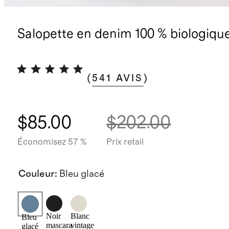
Salopette en denim 100 % biologiqu
(
541
AVIS
)
$85.00
$202.00
Économisez 57 %
Prix retail
Couleur
:
Bleu glacé
Noir
Blanc
Bleu
mascara
vintage
glacé