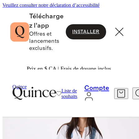
Veuillez consulter notre déclaration d’accessibilité
Télécharge
z l’app
INSTALLER
Offres et
lancements
exclusifs.
Prix en $ CA | Frais de douane inclus.
Femme
Jeans
/
/
Quince
Compte
Liste de
souhaits