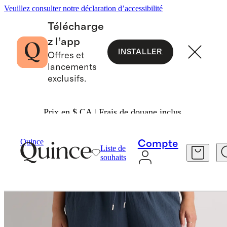
Veuillez consulter notre déclaration d’accessibilité
Télécharge
z l’app
INSTALLER
Offres et
lancements
exclusifs.
Prix en $ CA | Frais de douane inclus.
Femme
Pantalon
/
/
Quince
Compte
Liste de
souhaits