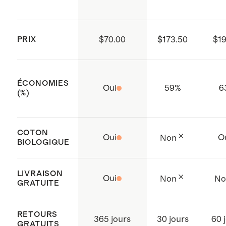
les conditions de travail tout au
long de la chaîne
PRIX
$70.00
$173.50
$19
d'approvisionnement
Fabriqué avec soin en Inde
ÉCONOMIES
Oui
59
%
6
(%)
COTON
Oui
O
Non
BIOLOGIQUE
LIVRAISON
Oui
Non
No
GRATUITE
RETOURS
365 jours
30 jours
60 
GRATUITS