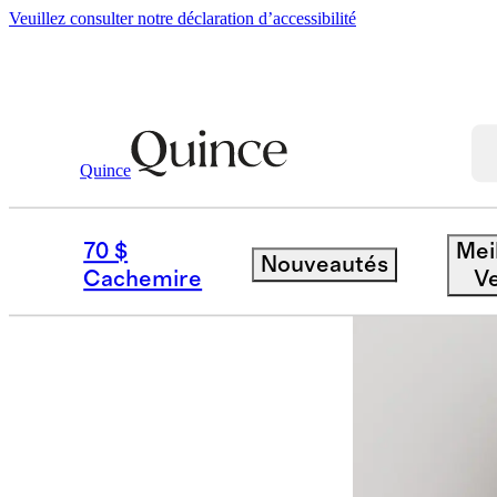
Veuillez consulter notre déclaration d’accessibilité
Quince
Femme
Pulls
/
/
Cardigan Écourté S
70 $
Mei
Nouveautés
Nouveau
Cachemire
V