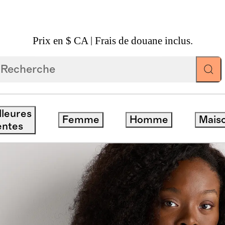
Prix en $ CA | Frais de douane inclus.
tyle Pêcheur En Cachemire De Mongolie À Coupe Ca
lleures
Femme
Homme
Mais
entes