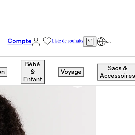
Compte
Liste de souhaits
CA
rrée
Bébé
Sacs &
on
&
Voyage
Accessoire
Enfant