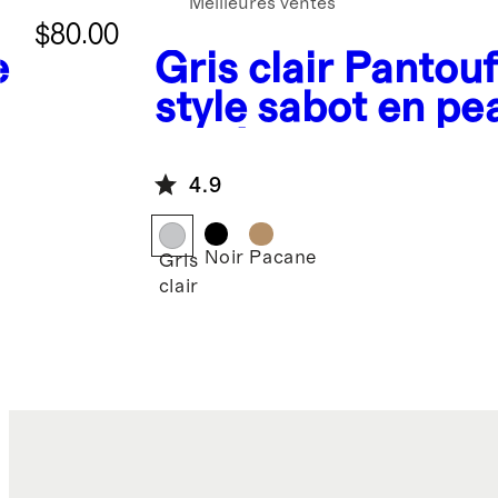
Meilleures ventes
$80.00
e
Gris clair
Pantouf
style sabot en pe
lainée australien
4.9
Noir
Pacane
Gris
clair