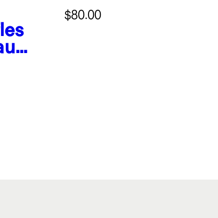
$80.00
les
au
ne