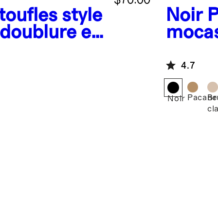
oufles style
Noir
P
 doublure en
mocas
peau 
e
austr
4.7
Pacane
Br
Noir
cla