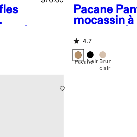
fles
Pacane
Pant
mocassin à
 lainée
peau lainée
australienn
4.7
Noir
Brun
Pacane
clair