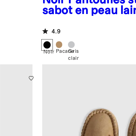
sabot en peau lai
australienne
4.9
Pacane
Gris
Noir
clair