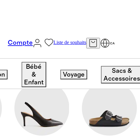
Compte
Liste de souhaits
CA
Bébé
Sacs &
on
&
Voyage
Accessoire
Enfant