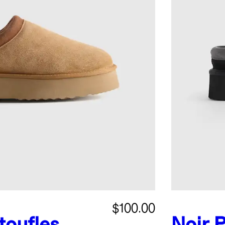
$100.00
toufles
Noir
P