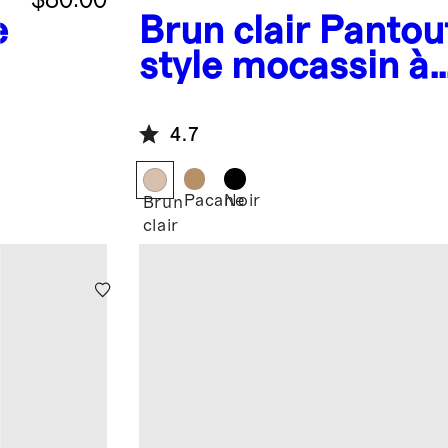
e
Brun clair
Pantou
e
style mocassin à
doublure en peau
australienne
4.7
Pacane
Noir
Brun
clair