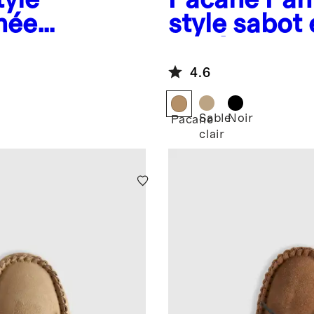
née
style sabot
lainée austr
plateforme
4.6
Sable
Noir
Pacane
clair