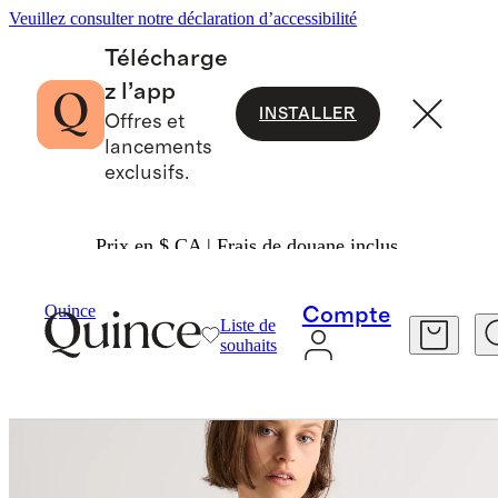
Veuillez consulter notre déclaration d’accessibilité
Télécharge
z l’app
INSTALLER
Offres et
lancements
exclusifs.
Prix en $ CA | Frais de douane inclus.
Femme
Chemises Et Blouses
/
/
Quince
Compte
Liste de
souhaits