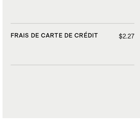
FRAIS DE CARTE DE CRÉDIT
$2.27
DROITS, TAXES ET REDEVANCES
$2.81
COÛT TOTAL
$42.63