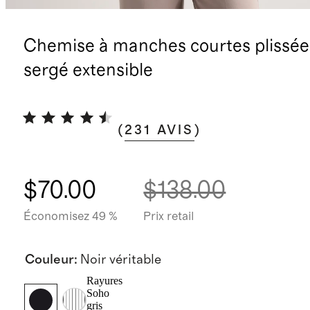
Chemise à manches courtes plissée
sergé extensible
(
231
AVIS
)
$70.00
$138.00
Économisez 49 %
Prix retail
Couleur
:
Noir véritable
Rayures
Soho
gris