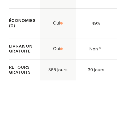
Fabriqué avec soin en Inde.
ÉCONOMIES
Oui
49
%
(%)
LIVRAISON
Oui
Non
GRATUITE
RETOURS
365 jours
30 jours
GRATUITS