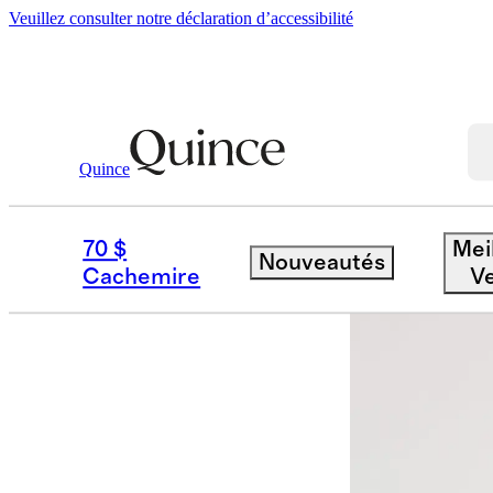
Veuillez consulter notre déclaration d’accessibilité
Quince
Maternité
/
Robe De Maternité Froncé
70 $
Mei
Nouveautés
Stock faible
Cachemire
V