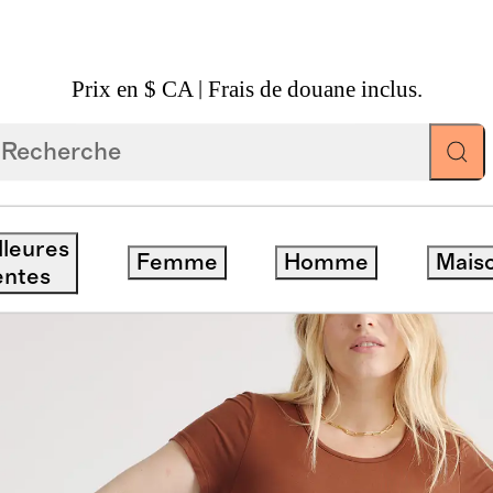
Prix en $ CA | Frais de douane inclus.
e En Jersey De Tencel
lleures
Femme
Homme
Mais
entes