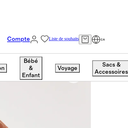
Compte
Liste de souhaits
CA
Bébé
Sacs &
on
&
Voyage
Accessoire
Enfant