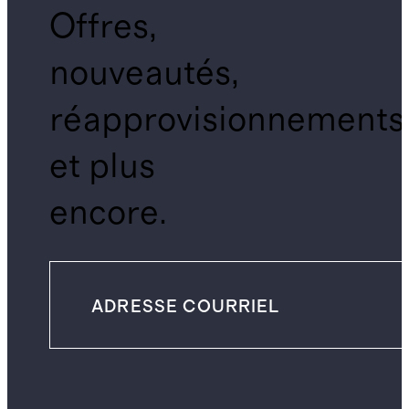
Offres,
nouveautés,
réapprovisionnements
et plus
encore.