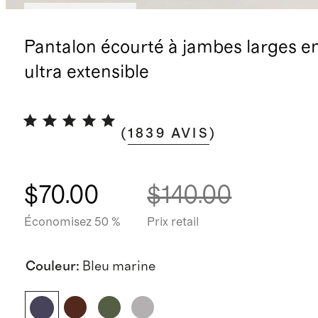
Meilleures ventes
Pantalon écourté à jambes larges e
ultra extensible
(
1839
AVIS
)
$70.00
$140.00
Économisez 50 %
Prix retail
Couleur
:
Bleu marine