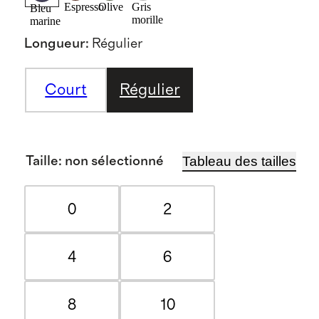
Espresso
Olive
Gris
Bleu
morille
marine
Longueur
:
Régulier
Court
Régulier
Tableau des tailles
Taille
:
non sélectionné
0
2
4
6
8
10