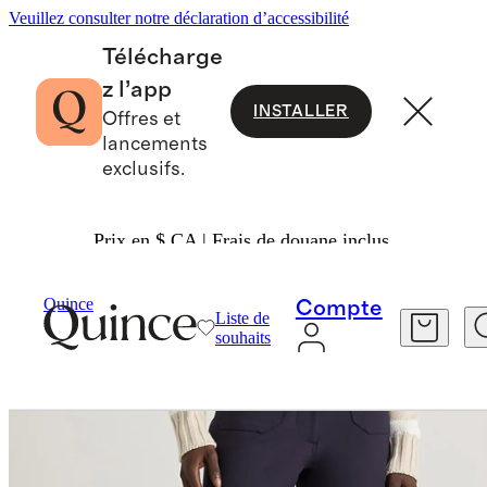
Veuillez consulter notre déclaration d’accessibilité
Télécharge
z l’app
INSTALLER
Offres et
lancements
exclusifs.
Prix en $ CA | Frais de douane inclus.
Femme
Pantalon
/
/
Quince
Compte
Liste de
souhaits