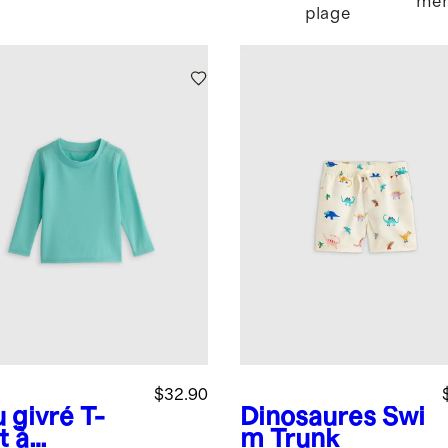
me
plage
$32.90
u givré
T-
Dinosaures
Swi
t à
m Trunk