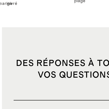
plage
marine
givré
é
DES RÉPONSES À T
VOS QUESTION