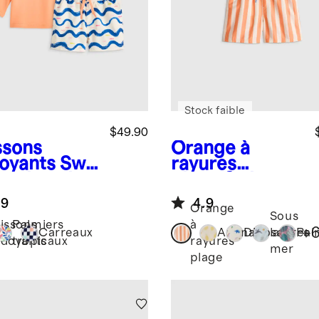
Stock faible
$49.90
ssons
Orange à
oyants
Swi
rayures
runk and
plage
Swim
h Guard
Trunk
.9
4.9
Orange
Sous
issons
Palmiers
à
+
Carreaux
Ananas
Dinosaures
la
Pal
doyants
tropicaux
rayures
mer
plage