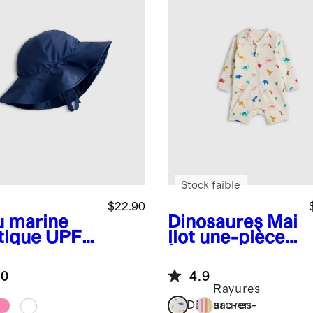
Stock faible
$22.90
u marine
Dinosaures
Mai
tique
UPF
llot une-pièce
 Swim Hat
à manches
longues de
.0
4.9
protection
Rayures
solaire à
Dinosaures
arc-en-