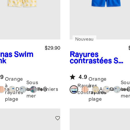
Nouveau
$29.90
nas
Swim
Rayures
nk
contrastées
S
wim Trunk
.9
4.9
Orange
Orange
Sous
Sou
à
Rayures
à
+
6
+
anas
Dinosaures
la
Palmiers
Ananas
Dinosau
la
rayures
contrastées
rayures
mer
me
plage
plage