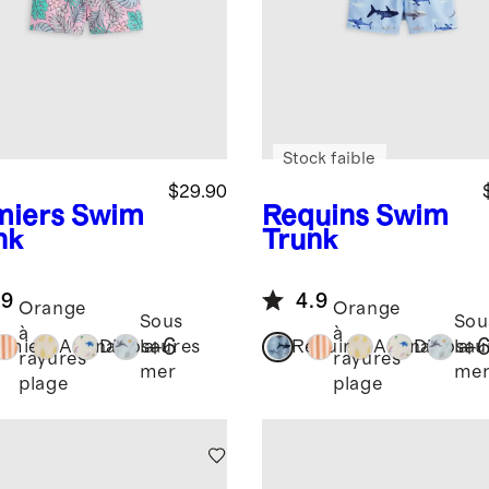
Stock faible
$29.90
miers
Swim
Requins
Swim
nk
Trunk
.9
4.9
Orange
Orange
Sous
Sou
à
à
+
6
+
lmiers
Ananas
Dinosaures
la
Requins
Ananas
Dinosau
la
rayures
rayures
mer
me
plage
plage