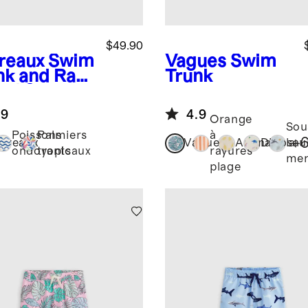
$49.90
reaux
Swim
Vagues
Swim
nk and Rash
Trunk
rd Set
.9
4.9
Orange
Sou
Poissons
Palmiers
à
+
rreaux
Vagues
Ananas
Dinosau
la
ondoyants
tropicaux
rayures
me
plage