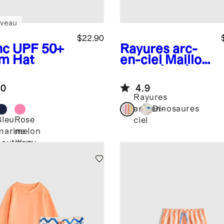
veau
$22.90
nc
UPF 50+
Rayures arc-
m Hat
en-ciel
Maillot
une-pièce à
manches
.0
4.9
longues de
Rayures
protection
arc-en-
Dinosaures
solaire à
Bleu
Rose
ciel
c
glissière
marine
melon
nautique
d'eau