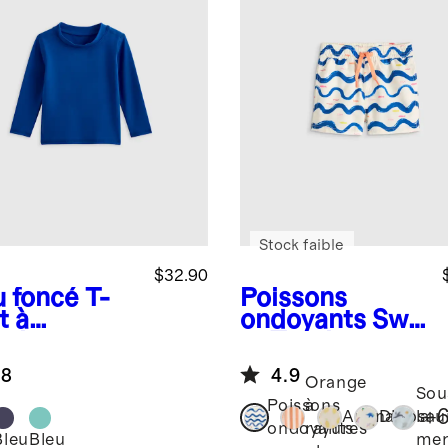
Stock faible
$32.90
u foncé
T-
Poissons
t à
ondoyants
Swi
ches
m Trunk
gues de
.8
4.9
tection
Orange
Sou
ire
Poissons
à
+
Ananas
Dinosau
la
ondoyants
rayures
Bleu
Bleu
me