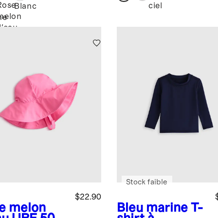
glissière
Rose
ciel
Blanc
melon
ne
d'eau
ique
Stock faible
$22.90
e melon
Bleu marine
T-