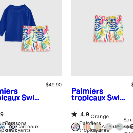
$49.90
miers
Palmiers
picaux
Swi
tropicaux
Swi
runk and
m Trunk
h Guard
.9
4.9
Orange
Sou
lmiers
Poissons
Palmiers
à
+
Carreaux
Ananas
Dinosau
la
opicaux
ondoyants
tropicaux
rayures