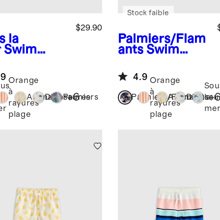
Stock faible
$29.90
s la
Palmiers/Flam
r
Swim
ants
Swim
nk
Trunk
.9
4.9
Orange
Orange
us
Sou
à
à
+
6
+
Ananas
Dinosaures
Palmiers
Palmiers/Flamants
Ananas
Dinosau
la
rayures
rayures
er
me
plage
plage