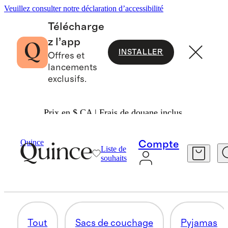
Veuillez consulter notre déclaration d’accessibilité
Télécharge
z l’app
INSTALLER
Offres et
lancements
exclusifs.
Prix en $ CA | Frais de douane inclus.
Bébé Garçon
/
Tout Magasiner
Quince
Compte
Liste de
NAGER
souhaits
22 articles
Tout
Sacs de couchage
Pyjamas