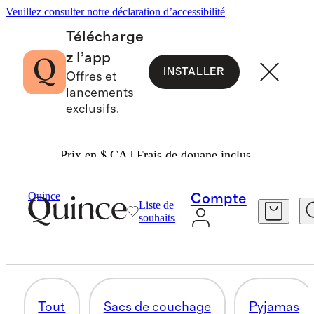
Veuillez consulter notre déclaration d’accessibilité
Télécharge
z l’app
INSTALLER
Offres et
lancements
exclusifs.
Prix en $ CA | Frais de douane inclus.
Bébé Fille
/
Tout Magasiner
Quince
Compte
Liste de
CHAUSSETTES ET ACCESSOIRES
souhaits
8 articles
Tout
Sacs de couchage
Pyjamas