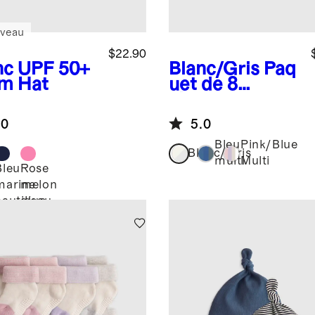
veau
$22.90
nc
UPF 50+
Blanc/Gris
Paq
m Hat
uet de 8
chaussettes en
coton
.0
5.0
biologique à
revers
Bleu
Pink/Blue
Blanc/Gris
multi
Multi
Bleu
Rose
c
marine
melon
nautique
d'eau