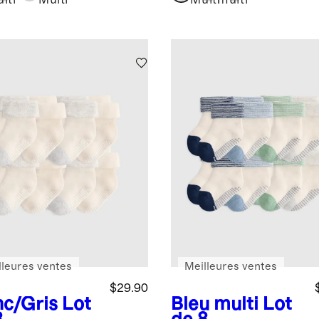
ers
revers
lti
Multi
Multi
multi
lleures ventes
Meilleures ventes
$29.90
nc/Gris
Lot
Bleu multi
Lot