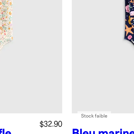
Stock faible
$32.90
fle
Bleu marine