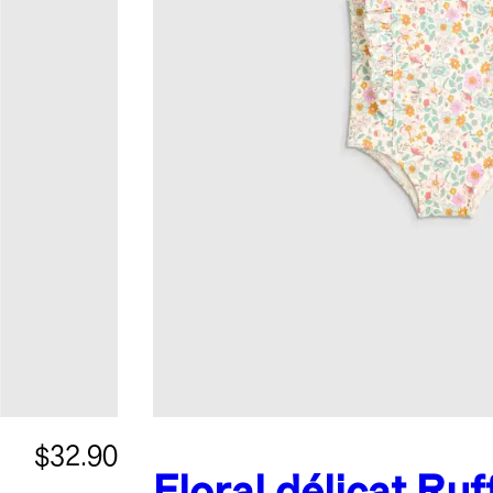
$32.90
Floral délicat
Ruf