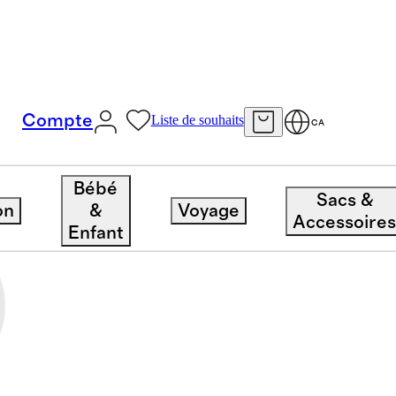
Compte
Liste de souhaits
CA
Bébé
Sacs &
on
&
Voyage
Accessoire
Enfant