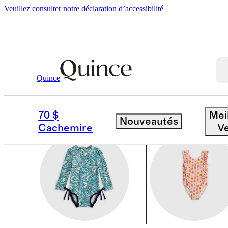
Veuillez consulter notre déclaration d’accessibilité
Bébé Fille
/
Swim
Quince
ONE PIECES
70 $
Mei
Nouveautés
Cachemire
V