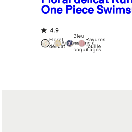
One Piece Swims
4.9
Bleu
Floral
Rayures
Ananas
marine à
délicat
rouille
coquillages