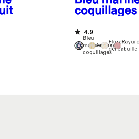
uit
coquillages
Piece Swim
4.9
Bleu
Floral
Rayur
marine à
Ananas
délicat
rouille
coquillages