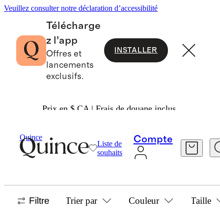
Veuillez consulter notre déclaration d’accessibilité
Télécharge
z l’app
INSTALLER
Offres et
lancements
exclusifs.
Prix en $ CA | Frais de douane inclus.
Filles
/
Pulls
Quince
Compte
Liste de
PULLS POUR FILLE
souhaits
11 articles
Filtre
Trier par
Couleur
Taille