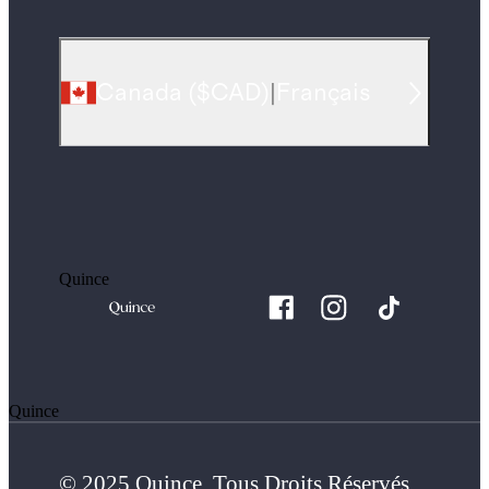
Canada
(
$CAD
)
|
Français
Quince
Quince
© 2025 Quince. Tous Droits Réservés.