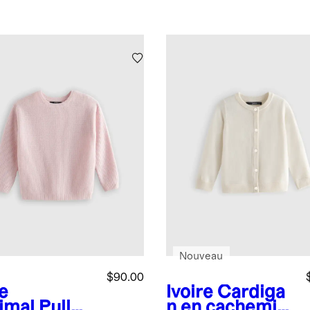
Nouveau
$90.00
e
Ivoire
Cardiga
imal
Pull
n en cachemire