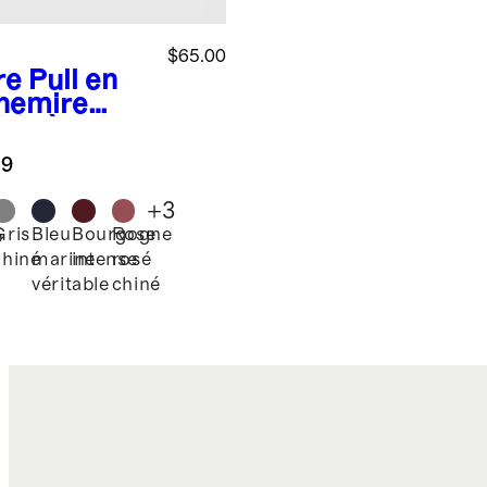
$65.00
re
Pull en
hemire
ble à col
d
.9
+
3
Gris
Bleu
Bourgogne
Rose
e
chiné
marine
intense
rosé
véritable
chiné