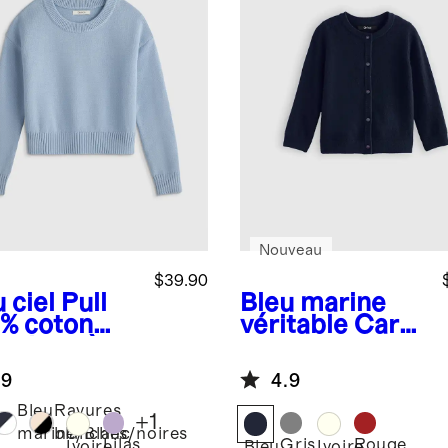
Nouveau
$39.90
 ciel
Pull
Bleu marine
 % coton
véritable
Cardi
logique à
gan en
 rond
cachemire
.9
4.9
lavable
Bleu
Rayures
+
1
marine/Blanc
blanches/noires
Lilas
Gris
Rouge
Ivoire
Bleu
Ivoire