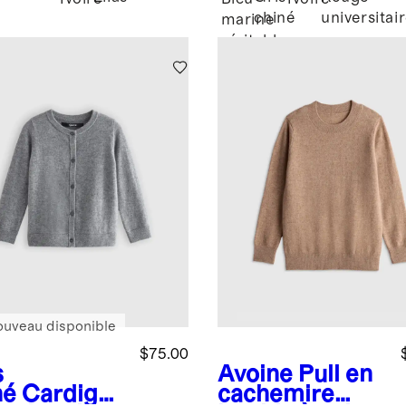
chiné
universitai
marine
véritable
ouveau disponible
$75.00
s
Avoine
Pull en
né
Cardigan
cachemire