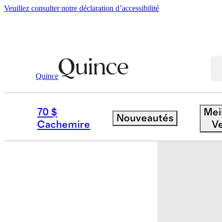
Veuillez consulter notre déclaration d’accessibilité
Quince
Literie
Courtepointes Et Couvre Lit
/
70 $
Mei
Nouveautés
Épuisé
Cachemire
V