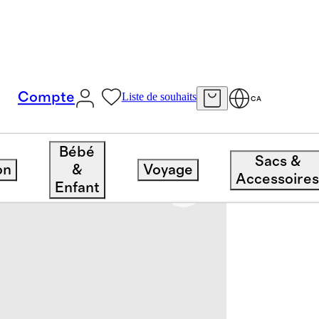
Compte
Liste de souhaits
CA
Ensemble De Courtepointe En Coton Biologique À Imprimé Artisanal
Bébé
Sacs &
on
&
Voyage
Accessoire
Enfant