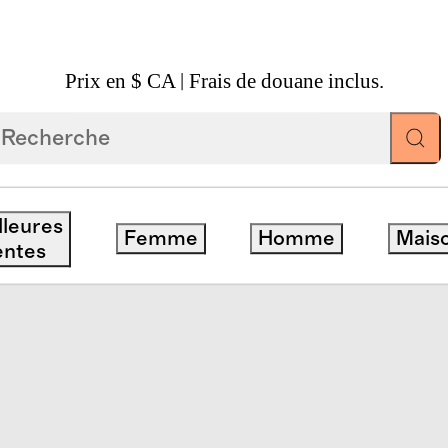
Prix en $ CA | Frais de douane inclus.
s
/
lleures
Femme
Homme
Mais
entes