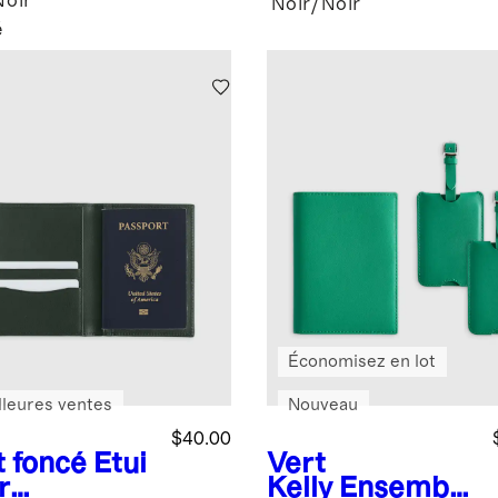
Noir
Noir/Noir
é
Économisez en lot
lleures ventes
Nouveau
$40.00
t foncé
Étui
Vert
r
Kelly
Ensemble