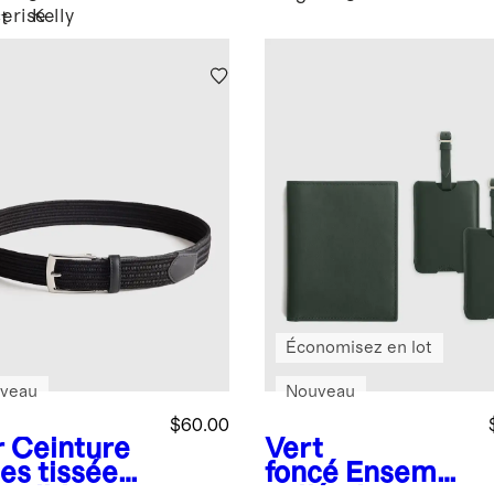
cerise
Kelly
t
Économisez en lot
veau
Nouveau
$60.00
r
Ceinture
Vert
es tissée
foncé
Ensembl