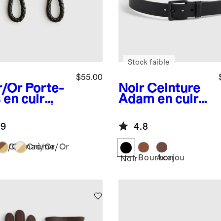
Stock faible
$55.00
r/Or
Porte-
Noir
Ceinture
 en cuir
Adam en cuir
ien tressé
Heritage pour
semble de
jean
.9
4.8
ir/Or
Cognac/Or
Crème/Or
Bourbon
Acajou
Noir