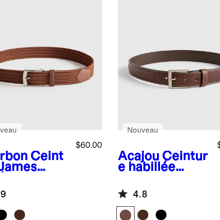
veau
Nouveau
$60.00
rbon
Ceint
Acajou
Ceintur
 James
e habillée
sée
Hugo en cuir
ensible
profilé
.9
4.8