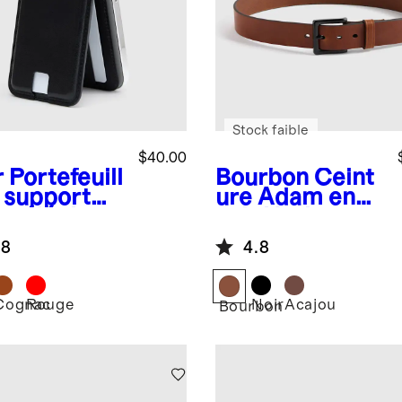
Stock faible
$40.00
r
Portefeuill
Bourbon
Ceint
t support
ure Adam en
r téléphone
cuir Heritage
Safe en
pour jean
.8
4.8
Cognac
Rouge
Noir
Acajou
Bourbon