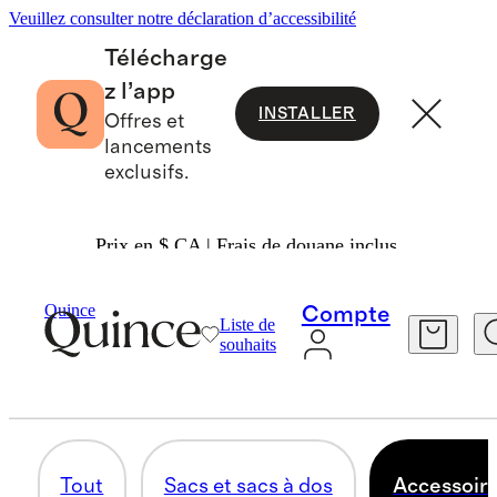
Veuillez consulter notre déclaration d’accessibilité
Télécharge
z l’app
INSTALLER
Offres et
lancements
exclusifs.
Prix en $ CA | Frais de douane inclus.
Hommes
/
Articles En Cuir
Quince
Compte
Liste de
ACCESSOIRES EN CUIR
souhaits
55 articles
Tout
Sacs et sacs à dos
Accessoire