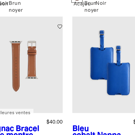
Noir
Brun
Brun
Noir
bon
Acajou
noyer
noyer
lleures ventes
$40.00
nac
Bracel
Bleu