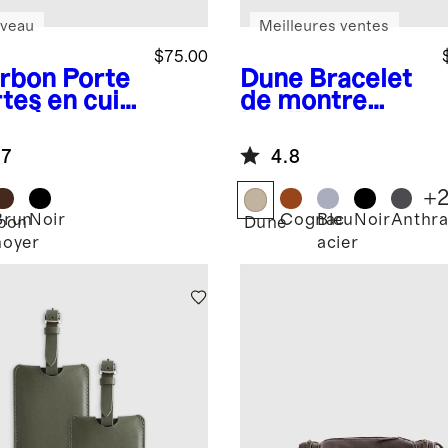
veau
Meilleures ventes
$75.00
rbon
Porte
Dune
Bracelet
tes en cuir
de montre
ien à
intelligente en
cage RFID
cuir
.7
4.8
+
Brun
Noir
Cognac
Bleu
Noir
Anthra
bon
Dune
noyer
acier