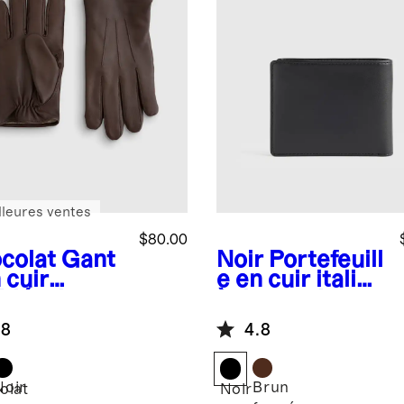
lleures ventes
$80.00
colat
Gant
Noir
Portefeuill
 cuir
e en cuir italien
blés de
à deux volets
hemire
.8
4.8
Noir
Brun
olat
Noir