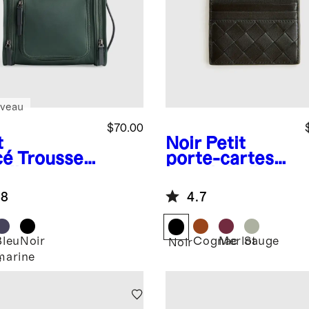
veau
$70.00
t
Noir
Petit
cé
Trousse
porte-cartes
oilette en
en cuir italien
on Voyage à
tissé à la main
.8
4.7
chet
Bleu
Noir
Cognac
Merlot
Sauge
Noir
marine
é