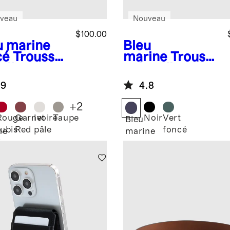
veau
Nouveau
$100.00
u marine
Bleu
cé
Trousse
marine
Trouss
oilette en
e de toilette en
 italien à
nylon Voyage à
.9
4.8
x
crochet
partiment
+
2
Rouge
Garnet
Ivoire
Taupe
Noir
Vert
Bleu
rubis
Red
pâle
foncé
ne
marine
é