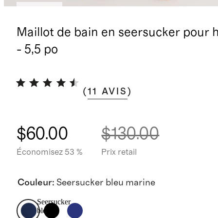
Nouveau
Maillot de bain en seersucker pou
- 5,5 po
(
11
AVIS
)
$60.00
$130.00
Économisez 53 %
Prix retail
Couleur
:
Seersucker bleu marine
Seersucker
bleu