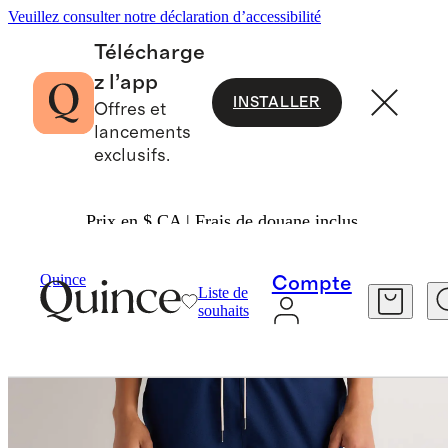
Veuillez consulter notre déclaration d’accessibilité
Télécharge
z l’app
INSTALLER
Offres et
lancements
exclusifs.
Prix en $ CA | Frais de douane inclus.
Hommes
Vêtements De Sport
/
/
Quince
Compte
Liste de
souhaits