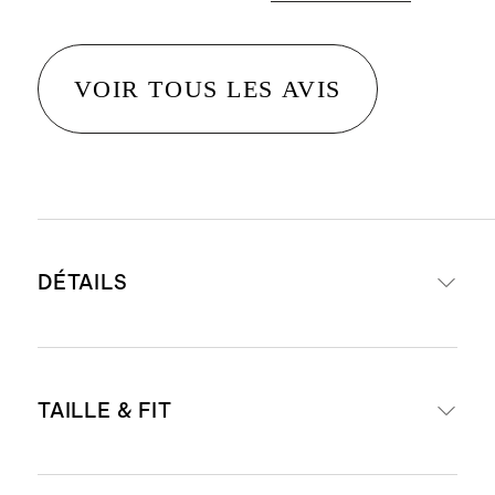
VOIR TOUS LES AVIS
DÉTAILS
Corps : 73 % élastomultiester, 27 %
TAILLE & FIT
polyester recyclé
Doublure : 90 % polyester, 10 %