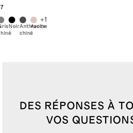
.7
+
1
Gris
Noir
Anthracite
Avoine
e
chiné
chiné
DES RÉPONSES À T
VOS QUESTION