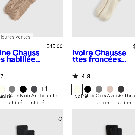
lleures ventes
$45.00
ine
Chauss
Ivoire
Chausse
s habillées
ttes froncées
cachemire
en cachemire
de Mongolie
.7
4.8
+
1
Gris
Noir
Anthracite
Noir
Gris
Avoine
Anthra
ne
Ivoire
Ivoire
chiné
chiné
chiné
chiné