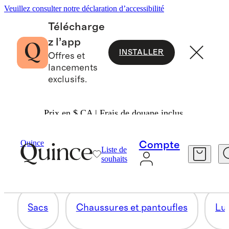
Veuillez consulter notre déclaration d’accessibilité
Télécharge
z l’app
INSTALLER
Offres et
lancements
exclusifs.
Prix en $ CA | Frais de douane inclus.
CHAUSSETTES
Quince
Compte
Liste de
souhaits
7 articles
Sacs
Chaussures et pantoufles
Lun