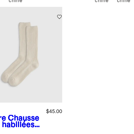
chiné
chiné
chiné
é
$45.00
re
Chausse
 habillées
cachemire