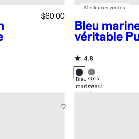
Meilleures ventes
$60.00
n
Bleu marin
e
véritable
Pu
en cachemir
fermeture à 
4.8
Gris
Bleu
chiné
marine
véritable