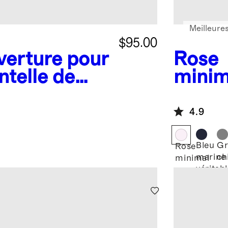
Meilleure
$95.00
erture pour
Rose
ntelle de
minim
de Mongolie
tricot
cache
4.9
pour 
Bleu
Gr
Rose
marine
ch
minimal
véritab