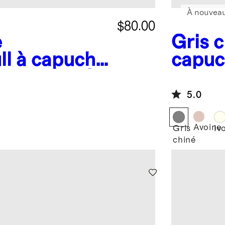
À nouveau
$80.00
e
Gris 
ll à capuche
capuc
e lavable à
lavabl
glissière
5.0
Avoine
Gris
Iv
chiné