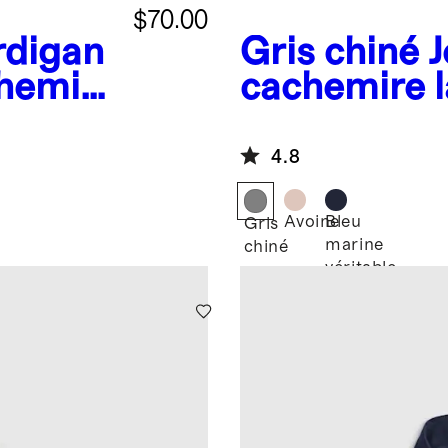
$70.00
rdigan
Gris chiné
J
chemire
cachemire l
4.8
Avoine
Bleu
Gris
marine
chiné
véritable