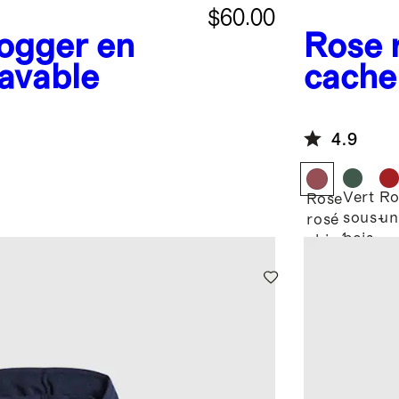
$60.00
ogger en
Rose 
avable
cachem
rond
4.9
Vert
Ro
Rose
sous-
un
rosé
bois
chiné