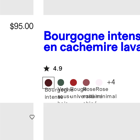
$95.00
Bourgogne inten
en cachemire lav
e
col rond
4.9
+
4
Vert
Rouge
Rose
Rose
Bourgogne
sous-
universitaire
rosé
minimal
intense
bois
chiné