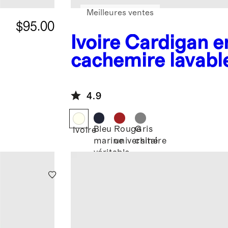
Meilleures ventes
$95.00
Ivoire
Cardigan e
r
cachemire lavabl
e
4.9
Bleu
Rouge
Gris
Ivoire
marine
universitaire
chiné
véritable