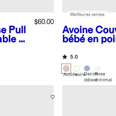
Meilleures ventes
$60.00
se
Pull
Avoine
Couv
able à
bébé en poi
cachemire 
5.0
Denim
Rose
Avoine
Ivoire
délavé
minimal