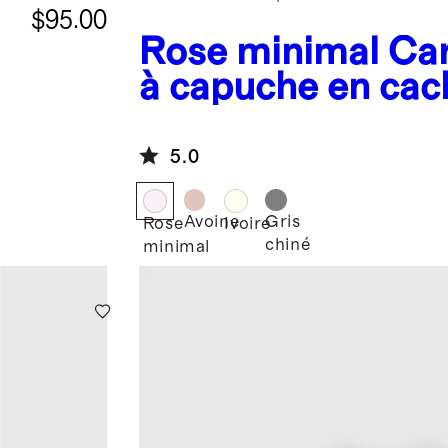
$95.00
Rose minimal
Ca
à capuche en ca
e
lavable
5.0
Avoine
Gris
Rose
Ivoire
chiné
minimal