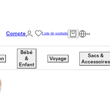
Compte
Liste de souhaits
CA
Bébé
Sacs &
on
&
Voyage
Accessoire
Enfant