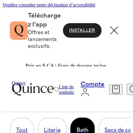
Veuillez consulter notre déclaration d’accessibilité
Télécharge
z l’app
INSTALLER
Offres et
lancements
exclusifs.
Prix en $ CA | Frais de douane inclus.
Bébé
/
Maison
Quince
Compte
Liste de
BATH
souhaits
1 article
Tout
Literie
Bath
Sacs de c