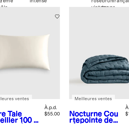
crème
intense
rose
brun
frança
i
pâle
vintage
taupe
lleures ventes
Meilleures ventes
À.p.d.
À
re
Taie
Nocturne
Cou
$55.00
$
eiller 100 %
rtepointe de
e de mûrier
rêve en