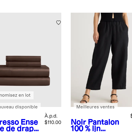
nomisez en lot
ouveau disponible
Meilleures ventes
À.p.d.
resso
Ense
Noir
Pantalon
$110.00
e de draps
100 % lin