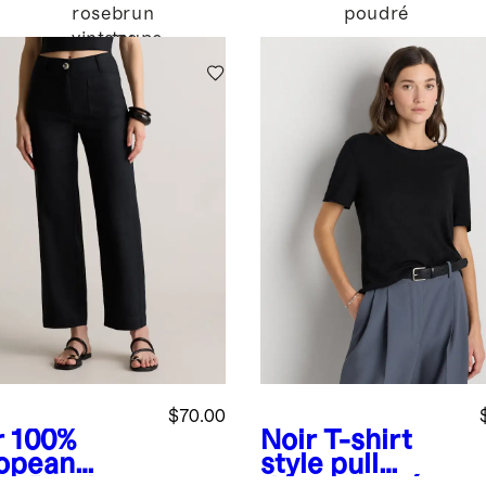
rose
brun
poudré
vintage
taupe
$70.00
r
100%
Noir
T-shirt
opean
style pull