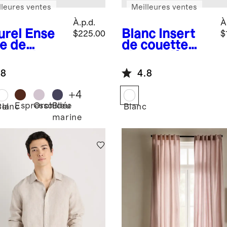
lleures ventes
Meilleures ventes
À.p.d.
À
urel
Ense
Blanc
Insert
$225.00
$
e de
de couette
rtepointe
alternatif
ée en lin
Premium
.8
4.8
opéen et
Down
on
+
4
Espresso
Orchidée
Bleu
rel
Blanc
Blanc
marine