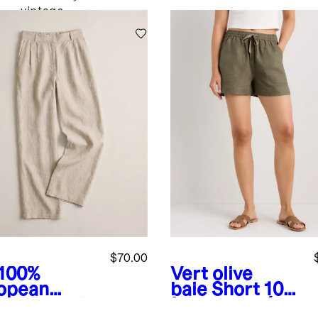
vintage
é
$70.00
100%
Vert olive
opean
baie
Short 100
en Pleated
% lin européen