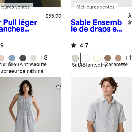
lleures ventes
Meilleures ventes
$55.00
À
r
Pull léger
Sable
Ensemb
$
anches
le de draps en
uve-souris
lin européen
coton et
.9
4.7
hemire à
lles
+
8
+
1
înées
Pierre
Bleu
Anthracite
Avoine
Caramel
Latte
Sable
Blanc
Ivoire
sucrée
source
chiné
chiné
de
montagne