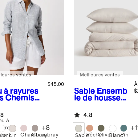
lleures ventes
Meilleures ventes
$45.00
À
u à rayures
Sable
Ensemb
$
s
Chemise
le de housse
anches
de couette en
gues 100 %
lin européen
.8
4.8
 européen
eu à
+
8
+
1
yures
Chambray
Chambray
Pêche
Olive
Pin
nes
Blanc
Lin
Sable
Blanc