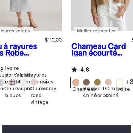
lleures ventes
Meilleures ventes
$110.00
u à rayures
Chameau
Card
s
Robe
igan écourté
 100 % lin
100 % coton
opéen à
biologique
Ivoire
.8
4.8
olure
eu à
porcelaine
Vichy
Rayures
agée
+
4
+
yures
à petites
brun
marinières
Chambray
Brun
Vert
Ciment
nes
fleurs
taupe
bleu ciel
Chameau
Ivoire
rose
chiné
herbe
chiné
bleues
vintage