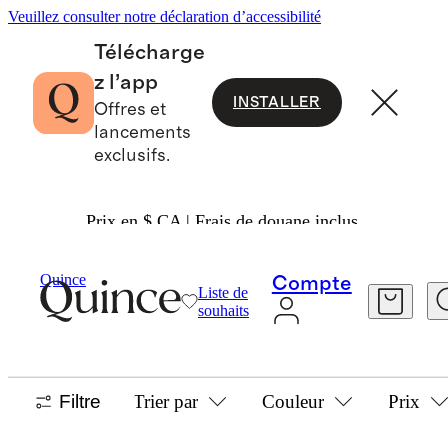
Veuillez consulter notre déclaration d’accessibilité
Télécharge
z l’app
INSTALLER
Offres et
lancements
exclusifs.
Prix en $ CA | Frais de douane inclus.
EXCHANGE FOR ANYTHING
Quince
Compte
Liste de
COLLECTION
souhaits
1619 articles
Filtre
Trier par
Couleur
Prix