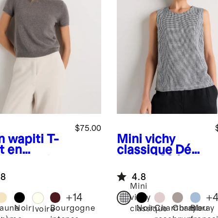
$75.00
n wapiti
T-
Mini vichy
t en
classique
Déba
hemire de
rdeur 100 % lin
golie
européen
.8
4.8
Mini
+
14
+
vichy
Jaune
Noir
Bourgogne
Noir
Chambray
Chambray
Bleu
classique
Ivoire