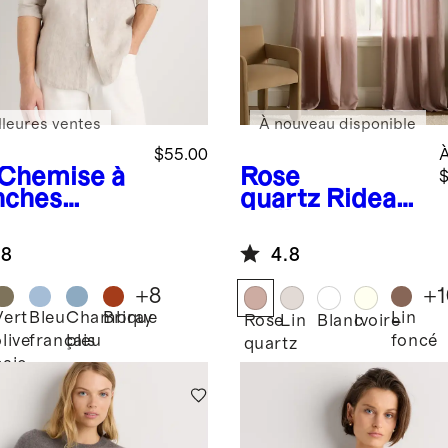
lleures ventes
À nouveau disponible
$55.00
À
Chemise à
Rose
$
ches
quartz
Rideau
gues
en lin
ontractée
européen –
.8
4.8
% lin
Panneau
opéen
unique
+
8
+
1
Vert
Bleu
Chambray
Brique
Lin
Rose
Lin
Blanc
Ivoire
live
français
bleu
foncé
quartz
baie