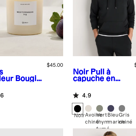
$45.00
s
Noir
Pull à
leur
Bougie
capuche en
iterranean
molleton
SuperSoft
.6
4.9
Avoine
Vert
Bleu
Gris
Noir
chiné
thym
marine
chiné
fumé