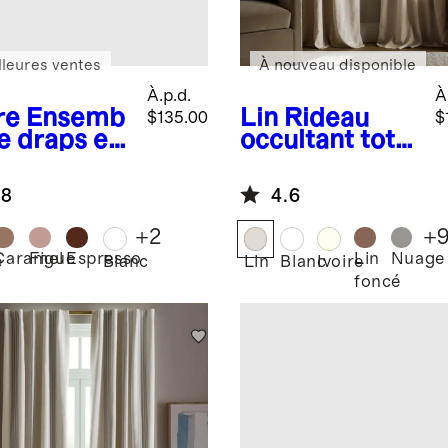
lleures ventes
À nouveau disponible
À.p.d.
À
re
Ensemb
Lin
Rideau
$135.00
$
de draps en
occultant total
on
en lin
logique
européen –
.8
4.6
ssé
Panneau
unique
+
2
+
Caramel
Figue
Espresso
Lin
Nuage
e
Blanc
Lin
Blanc
Ivoire
foncé