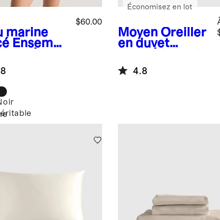
Économisez en lot
$60.00
u marine
Moyen
Oreiller
cé
Ensembl
en duvet
yjama à
synthétique de
ches
qualité
.8
4.8
rtes en
supérieure
sey de
mbou
Noir
véritable
ne
é