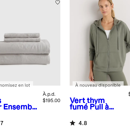
nomisez en lot
À nouveau disponible
À.p.d.
s
Vert thym
$195.00
r
Ensembl
fumé
Pull à
e draps en
capuche en
 européen
molleton
.7
4.8
SuperSoft à