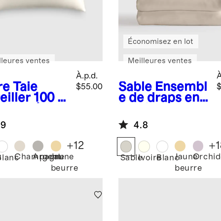
Économisez en lot
lleures ventes
Meilleures ventes
À.p.d.
À
re
Taie
Sable
Ensembl
$55.00
$
eiller 100 %
e de draps en
e de mûrier
bambou
.9
4.8
+
12
+
1
Champagne
Argent
Jaune
Jaune
Orchid
e
Blanc
Sable
Ivoire
Blanc
beurre
beurre