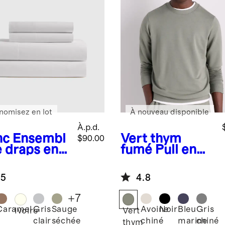
nomisez en lot
À nouveau disponible
À.p.d.
nc
Ensembl
Vert thym
$90.00
e draps en
fumé
Pull en
cale
molleton
logique
SuperSoft
.5
4.8
e
+
7
Caramel
Gris
Sauge
Avoine
Noir
Bleu
Gris
c
Ivoire
Vert
clair
séchée
chiné
marine
chiné
thym