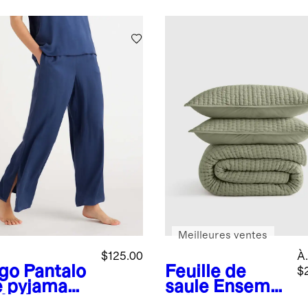
Meilleures ventes
$125.00
À.
igo
Pantalo
Feuille de
$
e pyjama
saule
Ensembl
 % soie
e de