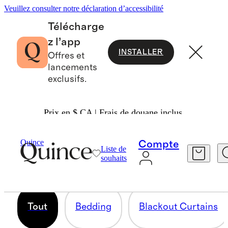
Veuillez consulter notre déclaration d’accessibilité
Télécharge
z l’app
INSTALLER
Offres et
lancements
exclusifs.
Prix en $ CA | Frais de douane inclus.
UN SOMMEIL DIGNE DE CINQ ÉTOILES
Quince
Compte
Liste de
souhaits
63 articles
Tout
Bedding
Blackout Curtains