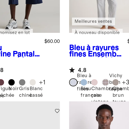
Meilleures ventes
nomisez en lot
À nouveau disponible
$60.00
u
Bleu à rayures
ine
Pantalo
fines
Ensemble
courté à
pyjama 100 %
bes larges
lin européen
.8
4.8
molleton
Bleu à
Vichy
erSoft
+
1
+
rayures
brun
Figue
Noir
Gris
Blanc
Bleu
Chambray
Chamb
fines
taupe
séchée
chiné
cassé
français
rose
brun
ne
vintage
taupe