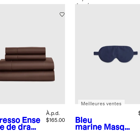
fumé
Meilleures ventes
À.p.d.
resso
Ense
Bleu
$165.00
e de draps
marine
Masqu
nature en
e de nuit en