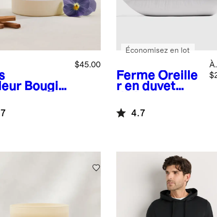
Économisez en lot
$45.00
À.
s
Ferme
Oreille
$
leur
Bougie
r en duvet
 de santal
d'oie de luxe
.7
4.7