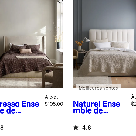
Meilleures ventes
À.p.d.
À.
resso
Ense
Naturel
Ense
$195.00
$
e de
mble de
rtepointe
courtepointe
u à la
piquée en lin
.8
4.8
n en coton
européen et