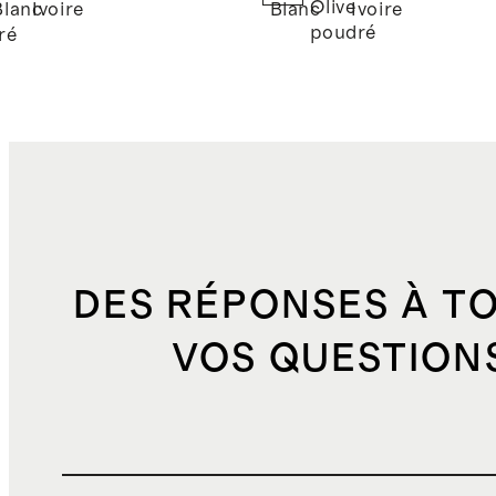
Olive
Blanc
Ivoire
Blanc
Ivoire
poudré
ré
DES RÉPONSES À T
VOS QUESTION