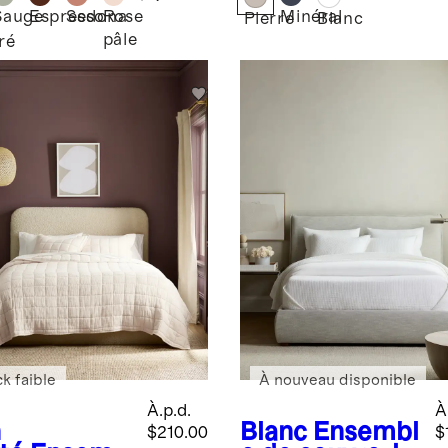
Sauge
Espresso
Sedona
Rose
Minéral
Pierre
Blanc
pâle
ré
k faible
À nouveau disponible
À.p.d.
À
n
Blanc
Ensembl
$210.00
$