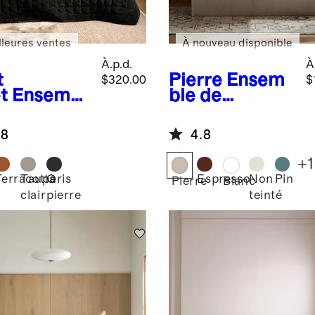
lleures ventes
À nouveau disponible
À.p.d.
À
t
Pierre
Ensem
$320.00
$
t
Ensembl
ble de
e
courtepointe
rtepointe
cousu à la
.8
4.8
velours de
main en coton
on
biologique
+
1
Terracotta
Taupe
Gris
Espresso
Non
Pin
Pierre
Blanc
clair
pierre
teinté