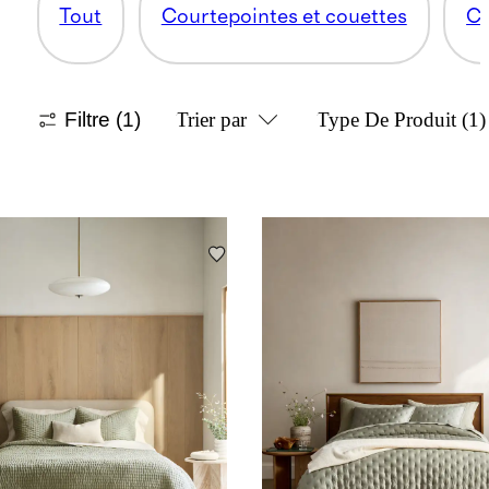
Tout
Courtepointes et couettes
Co
Filtre
(1)
Trier par
Type De Produit
(1)