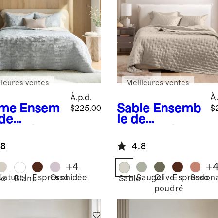
lleures ventes
Meilleures ventes
À.p.d.
À.
ume
Ensem
Sable
Ensemb
$225.00
$
 de
le de
rtepointe
courtepointe
ée en lin
de rêve en
.8
4.8
opéen et
bambou
on
+
4
+
Naturel
Espresso
Orchidée
Sauge
Olive
Espresso
Sedon
me
Blanc
Sable
poudré