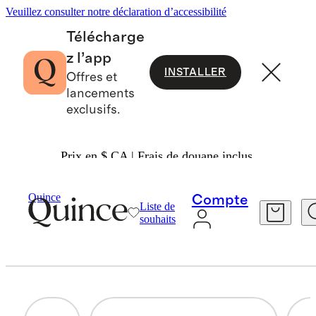
Veuillez consulter notre déclaration d’accessibilité
Télécharge
z l’app
INSTALLER
Offres et
lancements
exclusifs.
Prix en $ CA | Frais de douane inclus.
Maison
/
Courtepointes Et Couvre-Lits
Quince
Compte
Liste de
ENSEMBLES DE COURTEPOINTES ET
souhaits
DE COUVRE-LITS
33 articles