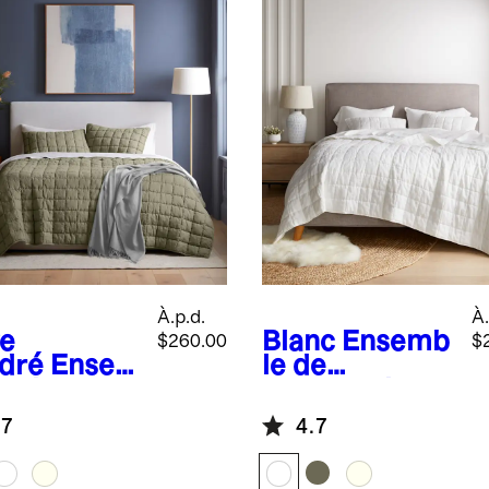
À.p.d.
À.
ve
Blanc
Ensemb
$260.00
$
dré
Ense
le de
e de
courtepointe
rtepointe
en lin
.7
4.7
in
européen à
opéen à
carreaux
reaux