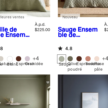
lleures ventes
Nouveau
À.p.d.
À.
lle de
Sauge
Ensem
$225.00
$
le
Ensembl
ble de
e
courtepointe
rtepointe
de rêve en
.8
4.8
ée en lin
bambou
opéen et
+
4
+
on
Naturel
Espresso
Orchidée
Olive
Espresso
Sedona
Rose
le
Blanc
Sauge
poudré
pâle