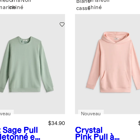
Bleu
Gris
Noir
Gris
Noir
Blanc
marine
chiné
chiné
cassé
veau
Nouveau
$34.90
t Sage
Pull
Crystal
letonné en
Pink
Pull à