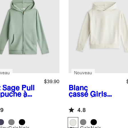
veau
Nouveau
$39.90
t Sage
Pull
Blanc
apuche à
cassé
Girls
meture à
SuperSoft
sière en
Fleece Crop
.9
4.8
leton
Pullover
erSoft
Hoodie