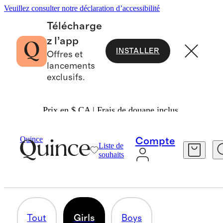
Veuillez consulter notre déclaration d’accessibilité
Télécharge
z l’app
INSTALLER
Offres et
lancements
exclusifs.
Prix en $ CA | Frais de douane inclus.
Enfants
/
Camp Essentials
Quince
Compte
Liste de
GIRLS
souhaits
20 articles
Tout
Girls
Boys