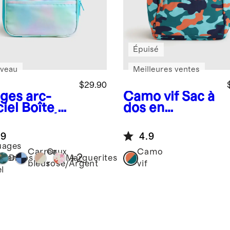
Épuisé
veau
Meilleures ventes
$29.90
ges arc-
Camo vif
Sac à
iel
Boîte à
dos en
ch recyclée
polyester
recyclé à
.9
4.9
poches
uages
Carreaux
Or
Camo
+
2
c-en-
Dinos
Marguerites
bleus
rose/Argent
vif
el