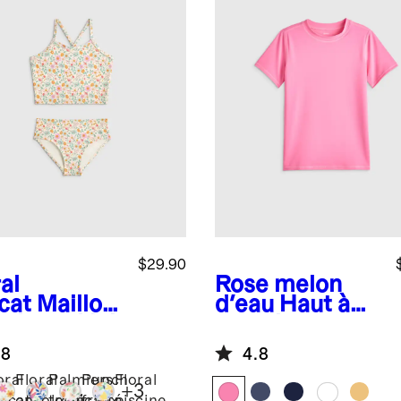
$29.90
al
Rose melon
cat
Maillot
d'eau
Haut à
ain tankini
manches
courtes de
.8
4.8
protection
solaire
oral
Floral
Palmiers
Punch
Floral
+
3