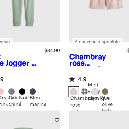
veau
À nouveau disponible
$34.90
t
Chambray
e
Jogger en
rose
leton
vintage
Short
erSoft
100 % lin
.9
4.9
européen à
Mini
cordon de
vichy
serrage
Crystal
Gris
Noir
Bleu
Vert
classique
Chambray
Lin
Pink
chiné
marine
olive
rose
baie
vintage