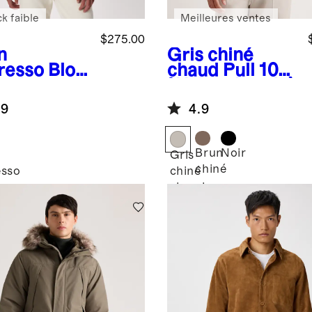
k faible
Meilleures ventes
$275.00
n
Gris chiné
resso
Blou
chaud
Pull 100
 aviateur
% laine de yak à
 % suède
col rond
.9
4.9
Brun
Noir
Gris
chiné
esso
chiné
chaud