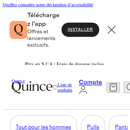
Veuillez consulter notre déclaration d’accessibilité
Télécharge
z l’app
INSTALLER
Offres et
lancements
exclusifs.
Prix en $ CA | Frais de douane inclus.
Hommes
/
Apparel 2
Quince
Compte
Liste de
TOUT POUR LES HOMMES
souhaits
44 articles
Tout pour les hommes
Pulls
Panta