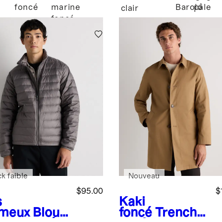
foncé
marine
Barolo
pâle
clair
foncé
k faible
Nouveau
$95.00
$
s
Kaki
meux
Blous
foncé
Trench