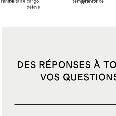
granite
militaire
cargo
tempête
granite
foncé
délavé
DES RÉPONSES À T
VOS QUESTION