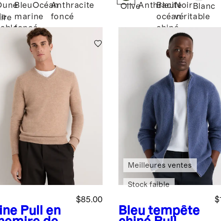
pe droite
Dune
Bleu
Océan
Anthracite
Anthracite
Bleu
Noir
Olive
Blanc
de
marine
foncé
océan
véritable
aire
sable
foncé
chiné
Meilleures ventes
Stock faible
$85.00
$
ine
Pull en
Bleu tempête