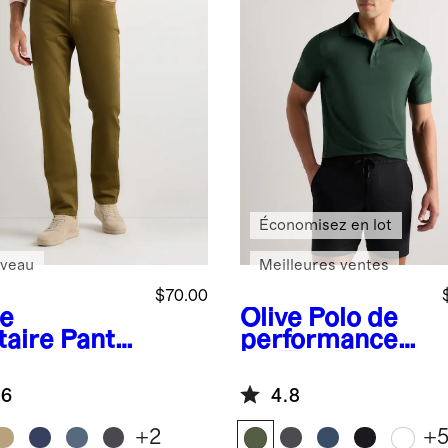
Économisez en lot
veau
Meilleures ventes
$70.00
ve
Olive
Polo de
taire
Pantal
performance
de voyage
en Flowknit
nsible et
Breeze
.6
4.8
fortable à 5
hes –
+
2
+