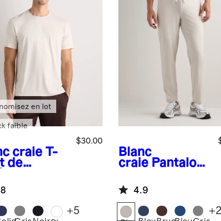
nomisez en lot
k faible
$30.00
nc craie
T-
Blanc
t de
craie
Pantalon
formance
de
Flowknit
performance
.8
4.9
eze
en Flowknit
+
5
+