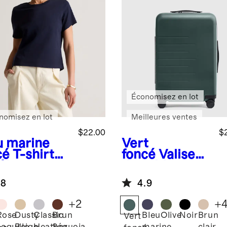
Économisez en lot
nomisez en lot
Meilleures ventes
$22.00
$
u marine
Vert
cé
T-shirt
foncé
Valise
 % coton
de cabine
logique à
extensible
.8
4.9
rond et à
pe carrée
+
2
+
Rose
Dusty
Classic
Brun
Bleu
Olive
Noir
Brun
Vert