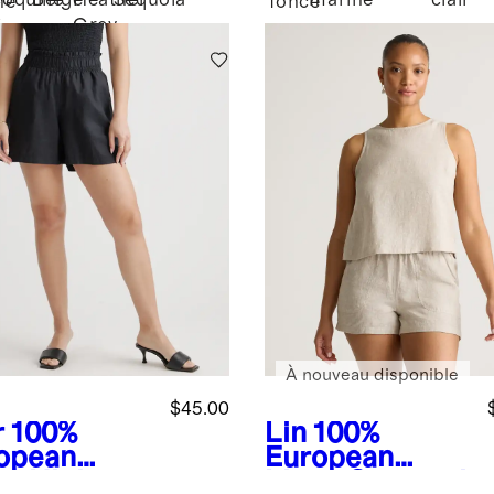
coquille
Beige
Heather
Séquoia
marine
clair
ne
foncé
Grey
é
À nouveau disponible
$45.00
r
100%
Lin
100%
opean
European
en High
Linen Cropped