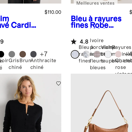
Meilleures ventes
$110.00
$
im
Bleu à rayures
avé
Cardiga
fines
Robe
n
midi 100 % lin
hemire de
européen à
Ivoire
.9
4.8
golie
encolure
Bleu à
porcelaine
Vichy
Rayures
dégagée
+
7
+
rayures
à petites
brun
mariniè
Noir
Gris
Brun
Anthracite
Chamb
fines
fleurs
taupe
bleu ciel
m
chiné
chiné
rose
bleues
é
vintag