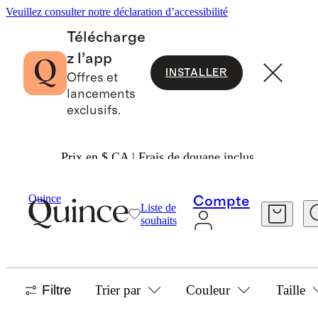
Veuillez consulter notre déclaration d’accessibilité
Télécharge
z l’app
INSTALLER
Offres et
lancements
exclusifs.
Prix en $ CA | Frais de douane inclus.
Femmes
/
Meilleures Ventes
Quince
Compte
Liste de
FEMME
souhaits
953 articles
Filtre
Trier par
Couleur
Taille