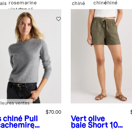
rose
marine
chiné
chiné
ais
chiné
vintage
foncé
lleures ventes
$70.00
s chiné
Pull
Vert olive
cachemire
baie
Short 100
Mongolie à
% lin européen