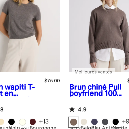
Meilleures ventes
$75.00
n wapiti
T-
Brun chiné
Pull
t en
boyfriend 100
hemire de
% coton
golie
biologique à
.8
4.9
col rond
+
13
+
Jaune
Noir
Bourgogne
Beige
Bleu
Anthracite
Noir
Ivoire
Brun