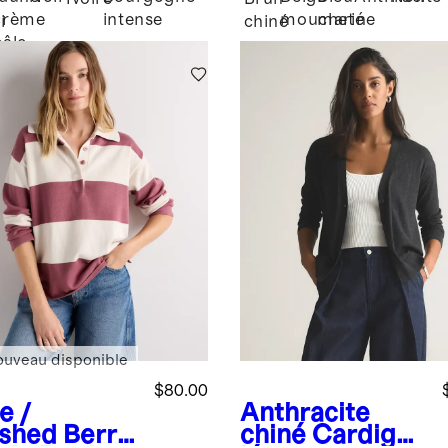
crème
intense
moucheté
marine
i
chiné
pâle
ouveau disponible
$80.00
e /
Anthracite
shed Berry
chiné
Cardigan