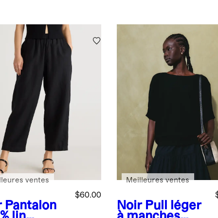
lleures ventes
Meilleures ventes
$60.00
r
Pantalon
Noir
Pull léger
% lin
à manches