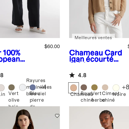
Meilleures ventes
$60.00
r
100%
Chameau
Card
opean
igan écourté
en Wide
100 % coton
 Pants
biologique
.8
4.8
Rayures
+
4
+
marinières
Vert
Bleu
Brun
Vert
Ciment
bleu ciel
Lin
Chameau
Ivoire
olive
pierre
chiné
herbe
chiné
baie
de
lune