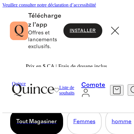
Veuillez consulter notre déclaration d’accessibilité
Télécharge
z l’app
INSTALLER
Offres et
lancements
exclusifs.
Prix en $ CA | Frais de douane inclus.
TOUT MAGASINER
Quince
Compte
Liste de
souhaits
598 articles
Tout Magasiner
Femmes
homme