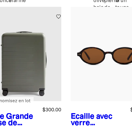
foncé
marine
olive
pierre
brun
baie
de
taupe
lune
nomisez en lot
$300.00
ve
Grande
Écaille avec
se de
verre
te
brun
Lunettes