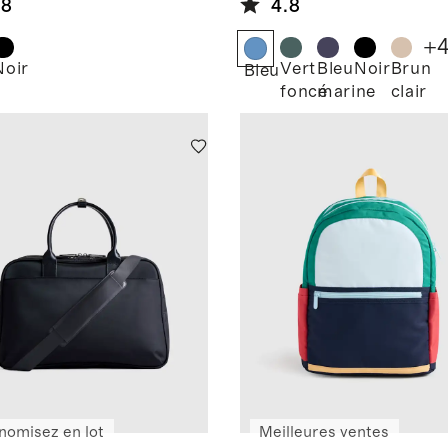
.8
4.8
+
Noir
Vert
Bleu
Noir
Brun
Bleu
foncé
marine
clair
nomisez en lot
Meilleures ventes