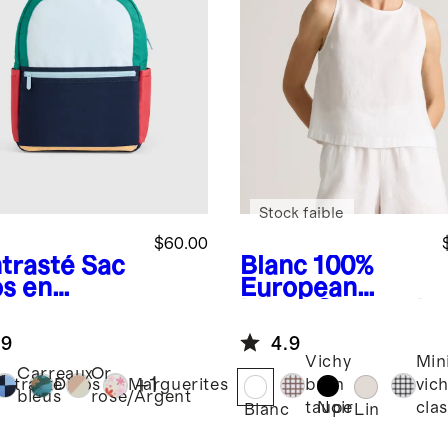
Stock faible
$60.00
trasté
Sac
Blanc
100%
os en
European
yester
Linen Cropped
yclé à
Tank
.9
4.9
hes
Vichy
Min
Carreaux
Or
+
1
ntrasté
Dinos
Marguerites
brun
vic
bleus
rose/Argent
Noir
taupe
cla
Blanc
Lin