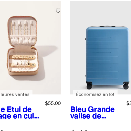
lleures ventes
Économisez en lot
$55.00
$
de
Étui de
Bleu
Grande
age en cuir
valise de
r bijoux
soute
extensible