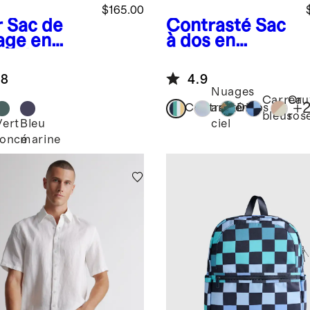
$165.00
r
Sac de
Contrasté
Sac
age en
à dos en
on Voyage
polyester
recyclé à
.8
4.9
partiment
poches
Nuages
Carreau
Or
+
Contrasté
arc-en-
Dinos
bleus
ros
Vert
Bleu
ciel
foncé
marine