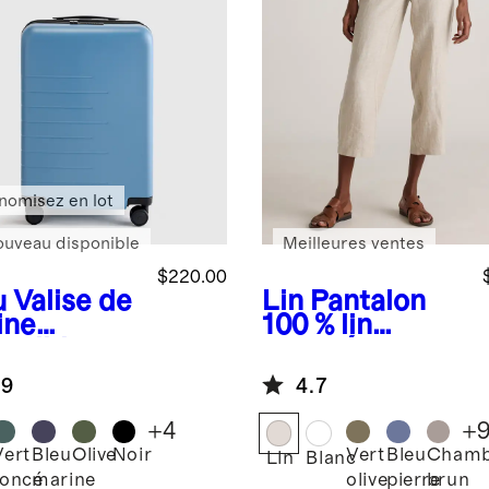
nomisez en lot
ouveau disponible
Meilleures ventes
$220.00
u
Valise de
Lin
Pantalon
ine
100 % lin
ensible
européen
.9
4.7
+
4
+
Vert
Bleu
Olive
Noir
Vert
Bleu
Chamb
Lin
Blanc
foncé
marine
olive
pierre
brun