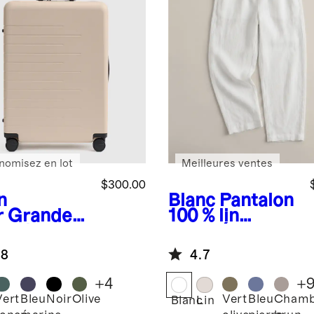
nomisez en lot
Meilleures ventes
$300.00
n
Blanc
Pantalon
r
Grande
100 % lin
se de
européen
te
.8
4.7
ensible
+
4
+
Vert
Bleu
Noir
Olive
Vert
Bleu
Chamb
Blanc
Lin