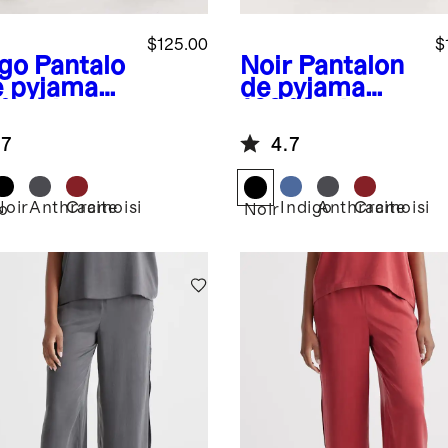
$125.00
$
igo
Pantalo
Noir
Pantalon
e pyjama
de pyjama
 % soie
100 % soie
able
lavable
.7
4.7
Noir
Anthracite
Cramoisi
Indigo
Anthracite
Cramoisi
o
Noir