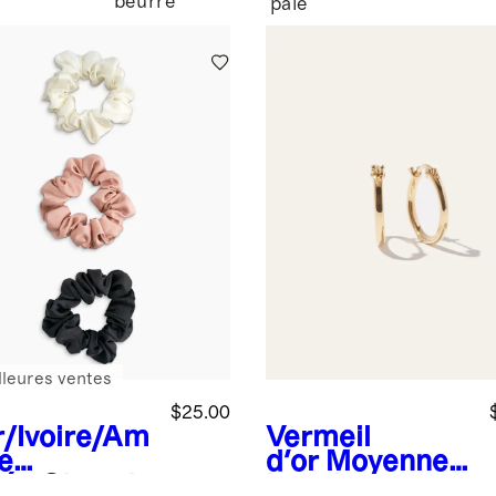
beurre
pâle
lleures ventes
$25.00
r/Ivoire/Am
Vermeil
e
d'or
Moyennes
lée
Chouch
boucles