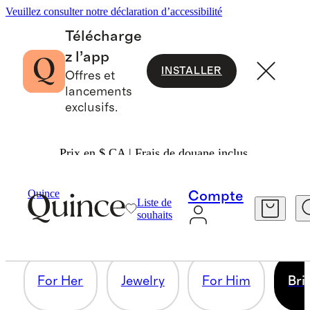
Veuillez consulter notre déclaration d’accessibilité
Télécharge
z l’app
INSTALLER
Offres et
lancements
exclusifs.
Prix en $ CA | Frais de douane inclus.
BRIDESMAID GIFTS
Quince
Compte
Liste de
souhaits
8 articles
For Her
Jewelry
For Him
Bri