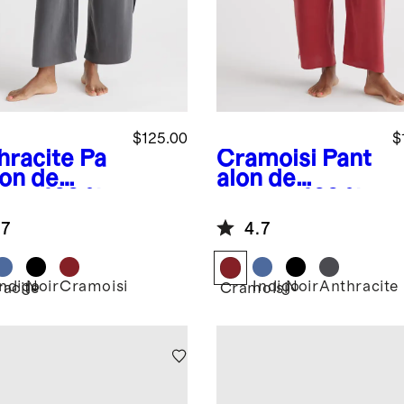
$125.00
$
hracite
Pa
Cramoisi
Pant
lon de
alon de
ama 100 %
pyjama 100 %
 lavable
soie lavable
.7
4.7
Indigo
Noir
Cramoisi
Indigo
Noir
Anthracite
acite
Cramoisi