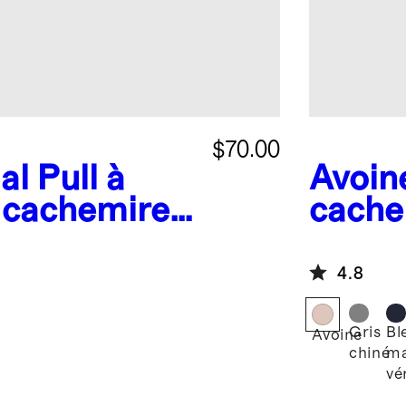
$70.00
al
Pull à
Avoin
 cachemire
cache
4.8
Gris
Bl
Avoine
chiné
ma
vé