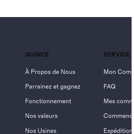
QUINCE
SERVICE 
À Propos de Nous
Mon Comp
Parrainez et gagnez
FAQ
Fonctionnement
Mes comm
Nos valeurs
Commencer
Nos Usines
Expédition