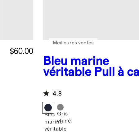
Meilleures ventes
$60.00
Bleu marine
véritable
Pull à 
en cachemire lav
fermeture à gliss
4.8
Gris
Bleu
chiné
marine
véritable