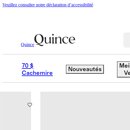
Veuillez consulter notre déclaration d’accessibilité
Quince
SWEATERS
70 $
Mei
Nouveautés
Filtre
Couleur
Taille
Cachemire
V