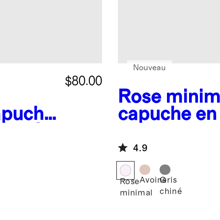
Nouveau
$80.00
Rose minim
capuche
capuche en
able à
lavable
ière
4.9
Avoine
Gris
Rose
chiné
minimal