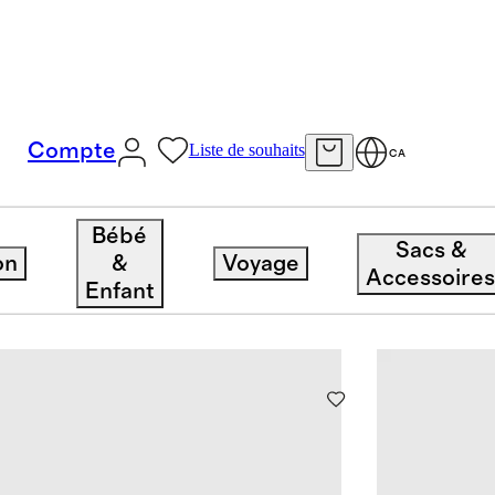
Compte
Liste de souhaits
CA
Bébé
Sacs &
on
&
Voyage
12 articles
Trier p
Accessoire
Enfant