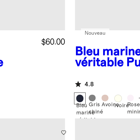
Nouveau
$60.00
Bleu marin
e
véritable
Pu
pêcheur en
lavable
4.8
Gris
Avoine
Rose
Bleu
Ivoire
chiné
mini
marine
véritable