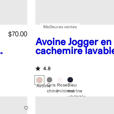
Meilleures ventes
$70.00
Avoine
Jogger en
cachemire lavabl
4.8
Gris
Rose
Bleu
Avoine
chiné
minimal
marine
véritable