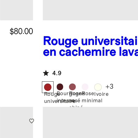
$80.00
Rouge universitai
en cachemire lav
col rond
4.9
+
3
Bourgogne
Rose
Rose
Rouge
Ivoire
intense
rosé
minimal
universitaire
chiné