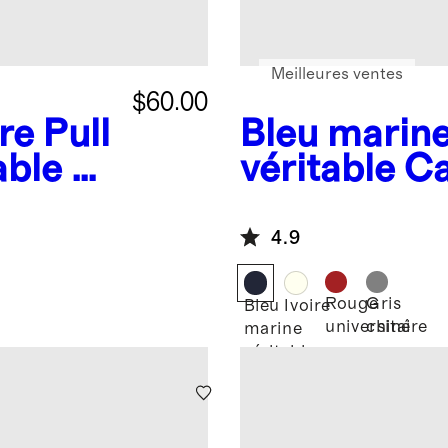
Meilleures ventes
$60.00
re
Pull
Bleu marin
able à
véritable
Ca
cachemire l
4.9
Rouge
Gris
Bleu
Ivoire
universitaire
chiné
marine
véritable