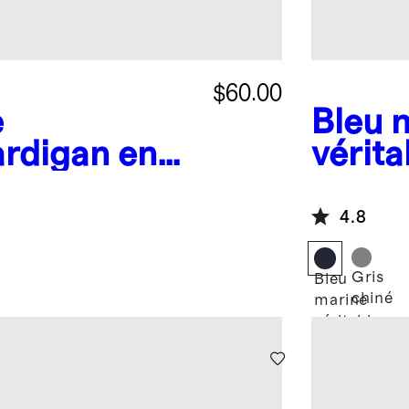
$60.00
e
Bleu 
rdigan en
vérita
avable
en ca
fermet
4.8
Gris
Bleu
chiné
marine
véritable