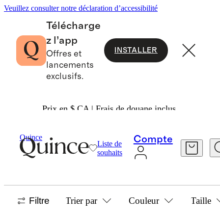
Veuillez consulter notre déclaration d’accessibilité
Télécharge
z l’app
INSTALLER
Offres et
lancements
exclusifs.
Prix en $ CA | Frais de douane inclus.
Women
/
Fleece
Quince
Compte
Liste de
FLEECE
souhaits
8 articles
Filtre
Trier par
Couleur
Taille