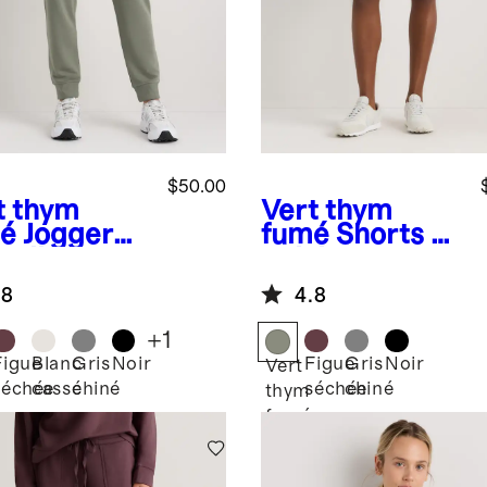
$50.00
t thym
Vert thym
é
Jogger
fumé
Shorts en
molleton
polaire
erSoft
SuperSoft
.8
4.8
+
1
Figue
Blanc
Gris
Noir
Figue
Gris
Noir
Vert
séchée
cassé
chiné
séchée
chiné
thym
fumé