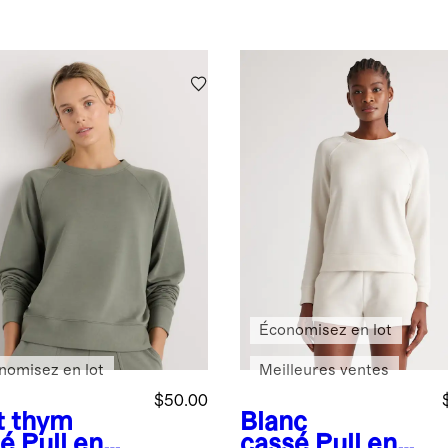
Économisez en lot
nomisez en lot
Meilleures ventes
$50.00
t thym
Blanc
é
Pull en
cassé
Pull en