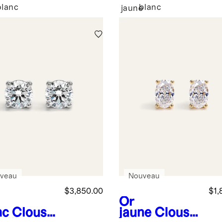
ini – 1
forme
blanc
blanc
e
jaune
t au total
d'émeraude –
1 ct au total
veau
Nouveau
$3,850.00
$1,
Or
nc
Clous
jaune
Clous