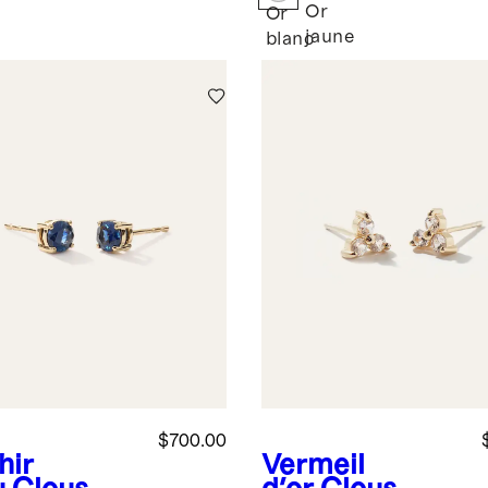
mants
Or
Or
jaune
e
blanc
$700.00
hir
Vermeil