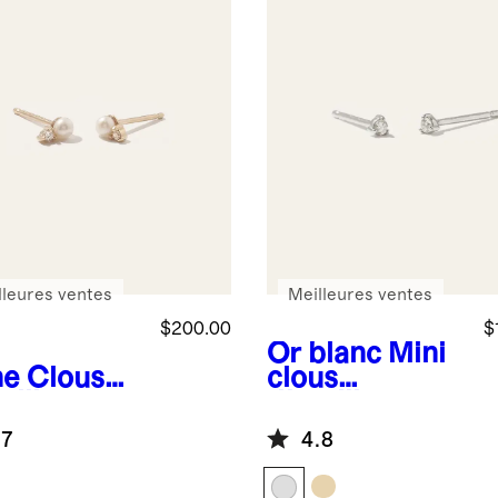
lleures ventes
Meilleures ventes
$200.00
$
Or blanc
Mini
ne
Clous
clous
eilles
d'oreilles en
ite Odette
or 14 carats
.7
4.8
r 14 carats
avec diamants
c perles et