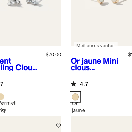
Meilleures ventes
$70.00
$
ent
Or jaune
Mini
ling
Clous
clous
ade en
d'oreilles en
hir blanc
or 14 carats à
.7
4.7
opale en
cabochon
Vermeil
nt
Or
d'or
ing
jaune