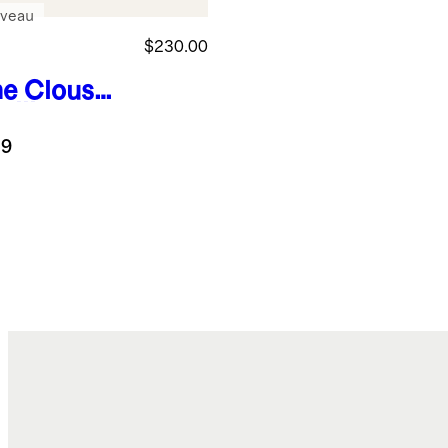
veau
$230.00
ne
Clous
eilles en
4 carats à
.9
le de
ture d'eau
ce
e