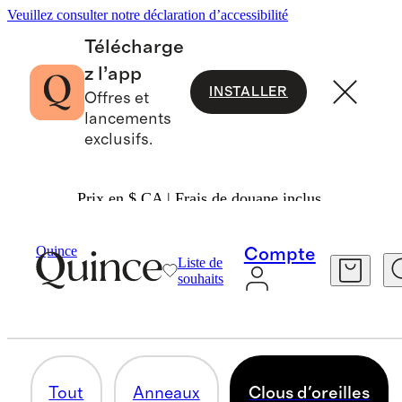
Veuillez consulter notre déclaration d’accessibilité
Télécharge
z l’app
INSTALLER
Offres et
lancements
exclusifs.
Prix en $ CA | Frais de douane inclus.
Femmes
Bijoux
/
/
Boucles D'oreilles
Quince
Compte
Liste de
CLOUS D'OREILLES
souhaits
25 articles
Tout
Anneaux
Clous d'oreilles