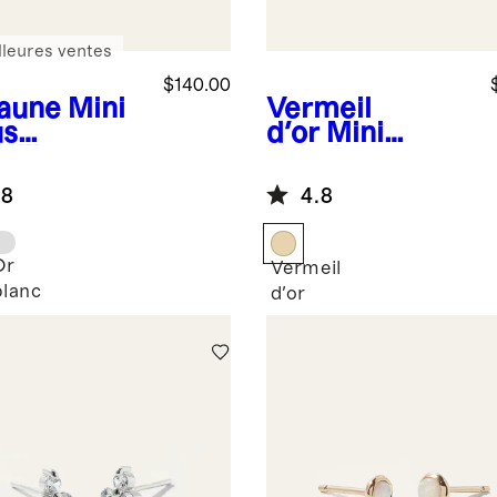
lleures ventes
$140.00
jaune
Mini
Vermeil
us
d'or
Mini
eilles en
boucles
4 carats
d’oreilles
.8
4.8
c diamants
grimpantes
scintillantes à
topaz et à
Or
Vermeil
perle
blanc
e
d'or