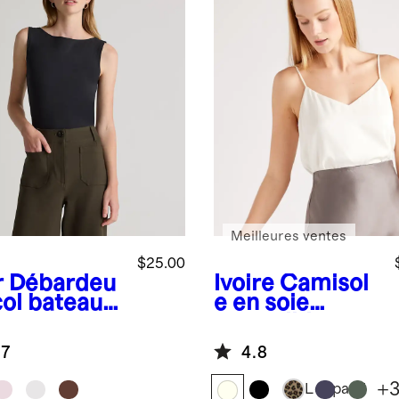
Meilleures ventes
$25.00
r
Débardeu
Ivoire
Camisol
col bateau
e en soie
jersey
extensible
ensible de
lavable à col en
.7
4.8
on
V
+
Léopard