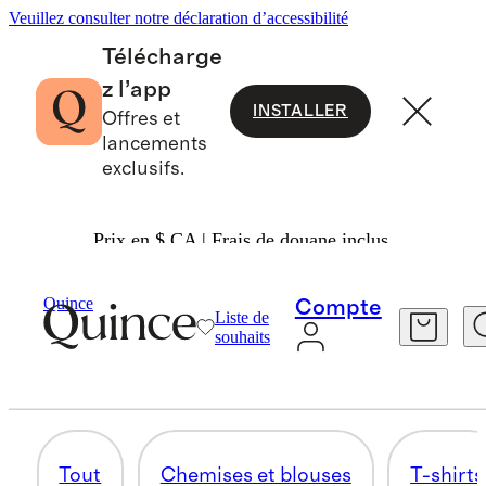
Veuillez consulter notre déclaration d’accessibilité
Télécharge
z l’app
INSTALLER
Offres et
lancements
exclusifs.
Prix en $ CA | Frais de douane inclus.
Femmes
/
Chemises Et Blouses
Quince
Compte
Liste de
DÉBARDEURS ET CAMISOLES
souhaits
90 articles
Tout
Chemises et blouses
T-shirts