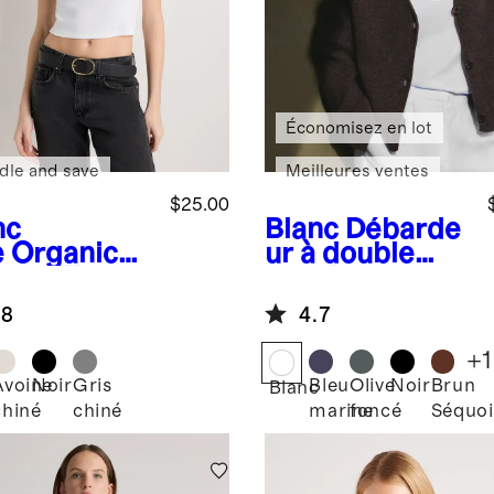
Économisez en lot
dle and save
Meilleures ventes
$25.00
nc
Blanc
Débarde
e
Organic
ur à double
ton Micro-
encolure
 Cropped
dégagée en
.8
4.7
away Tank
coton et modal
+
1
Avoine
Noir
Gris
Bleu
Olive
Noir
Brun
c
Blanc
chiné
chiné
marine
foncé
Séquoi