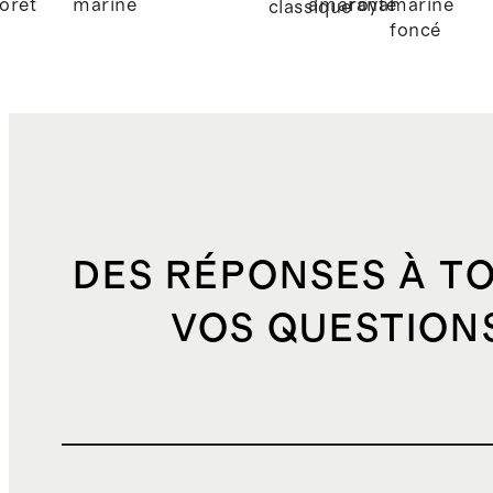
forêt
marine
amarante
royal
marine
classique
foncé
DES RÉPONSES À T
VOS QUESTION