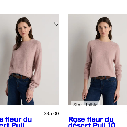
Stock faible
$95.00
e fleur du
Rose fleur du
ert
Pull
désert
Pull 100