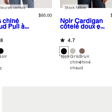
lleures ventes
Stock faible
$95.00
s chiné
Noir
Cardigan
ud
Pull à
côtelé doux en
roulé en
laine de yak à
e de yak à
100% à
.8
4.7
 %
encolure
arrondie
Noir
Gris
Brun
Noir
chiné
chiné
é
chaud
d