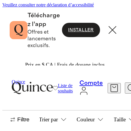
Veuillez consulter notre déclaration d’accessibilité
Télécharge
z l’app
INSTALLER
Offres et
lancements
exclusifs.
Prix en $ CA | Frais de douane inclus.
Women
Chandails
/
/
Yak Wool Sweater Collection
Quince
Compte
Liste de
YAK WOOL SWEATERS
souhaits
4 articles
Filtre
Trier par
Couleur
Taille