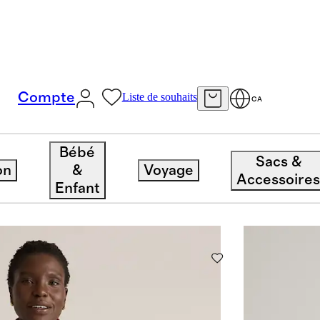
Compte
Liste de souhaits
CA
Bébé
Sacs &
on
&
Voyage
4 articles
Trier p
Accessoire
Enfant