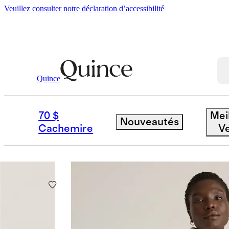
Veuillez consulter notre déclaration d’accessibilité
Quince
ITALIAN WOOL
70 $
Mei
Nouveautés
Filtre
Couleur
Taille
Cachemire
V