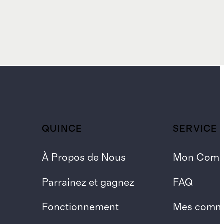
QUINCE
SERVICE 
À Propos de Nous
Mon Comp
Parrainez et gagnez
FAQ
Fonctionnement
Mes comm