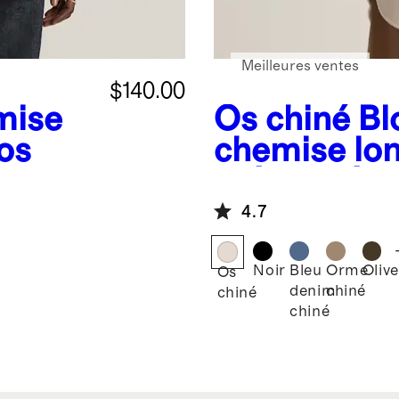
Meilleures ventes
$140.00
mise
Os chiné
Bl
os
chemise lon
mérinos à 1
4.7
Noir
Bleu
Orme
Olive
Os
denim
chiné
chiné
chiné