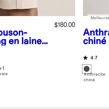
Meilleure
$180.00
ouson-
Anthr
g en laine
chiné
00 %
en lai
4.7
+
1
raie
Anthracite
chiné