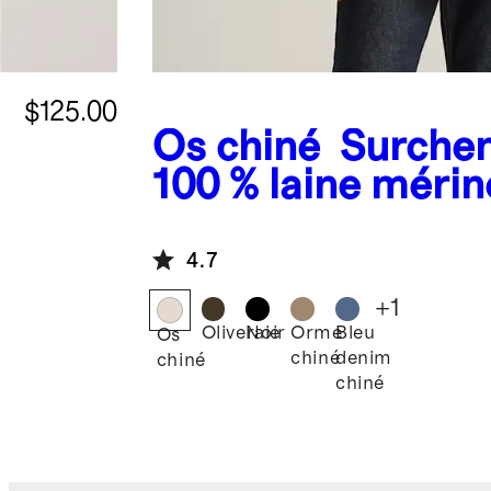
$125.00
Os chiné
Surche
100 % laine mérin
4.7
+
1
Oliveraie
Noir
Orme
Bleu
Os
chiné
denim
chiné
chiné