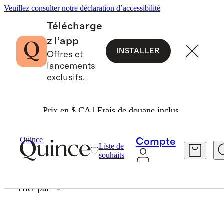
Veuillez consulter notre déclaration d’accessibilité
Télécharge
z l’app
INSTALLER
Offres et
lancements
exclusifs.
Prix en $ CA | Frais de douane inclus.
ALL PRODUCTS
Quince
Compte
Liste de
souhaits
0 articles
Trier par