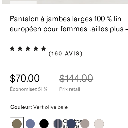
Nouveau
Pantalon à jambes larges 100 % lin
européen pour femmes tailles plus -
(
160
AVIS
)
$70.00
$144.00
Économisez 51 %
Prix retail
Couleur
:
Vert olive baie
Chambray
à rayures