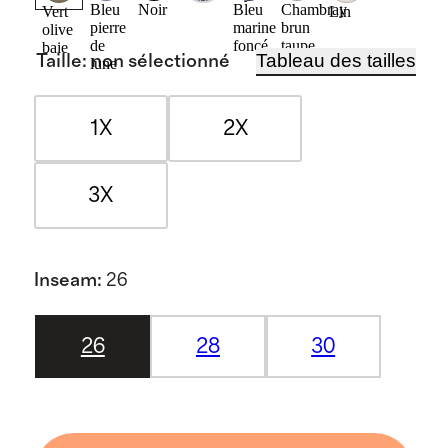
Bleu
Noir
Bleu
Chambray
Vert
Lin
pierre
marine
brun
olive
de
foncé
taupe
baie
Tableau des tailles
Taille
:
non sélectionné
lune
1X
2X
3X
Inseam
:
26
26
28
30