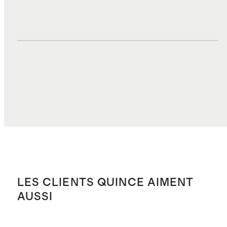
DROITS, TAXES ET REDEVANCES
$7.69
COÛT TOTAL
$37.07
LES CLIENTS QUINCE AIMENT
AUSSI