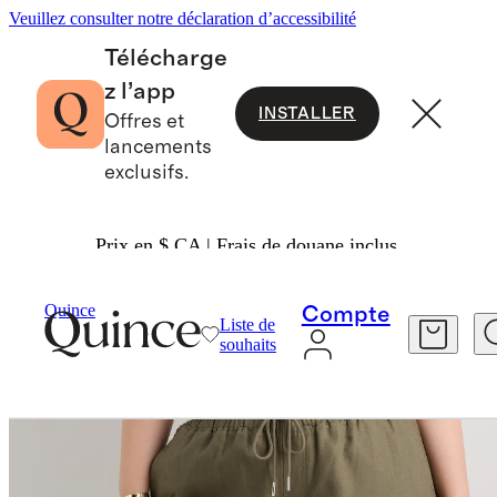
Veuillez consulter notre déclaration d’accessibilité
Télécharge
z l’app
INSTALLER
Offres et
lancements
exclusifs.
Prix en $ CA | Frais de douane inclus.
Grande Taille
/
Quince
Compte
Liste de
souhaits