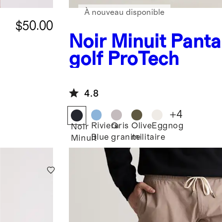
À nouveau disponible
$50.00
Noir Minuit
Panta
golf ProTech
4.8
+
4
Riviera
Gris
Olive
Eggnog
Noir
Blue
granite
militaire
Minuit