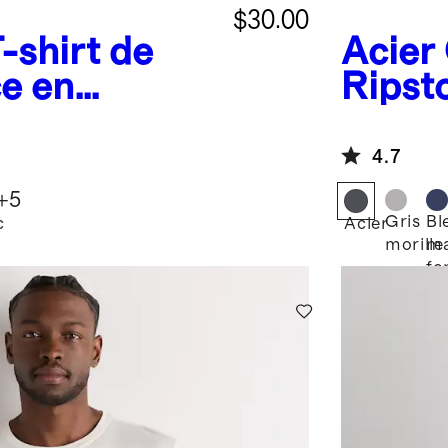
$30.00
-shirt de
Acier
e en
Ripsto
eeze
4.7
+
5
Gris
Bl
c
Acier
morille
ma
fo