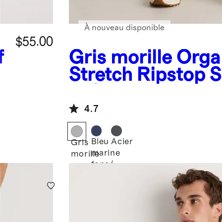
À nouveau disponible
$55.00
f
Gris morille
Orga
Stretch Ripstop 
- 10"
4.7
Bleu
Acier
Gris
marine
morille
foncé