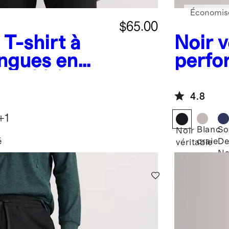
Économise
$65.00
T-shirt à
Noir v
ngues en
perfo
os 100 %
Flowk
ons
4.8
+
1
Blanc
So
Noir
é
craie
De
véritable
Na