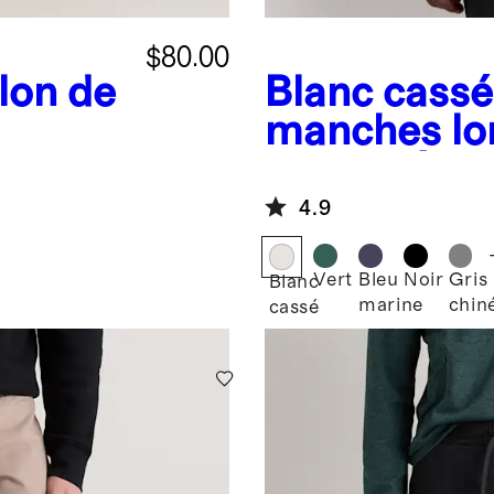
$80.00
lon de
Blanc cassé
manches lo
laine mérin
toutes sais
4.9
Vert
Bleu
Noir
Gris
Blanc
marine
chin
cassé