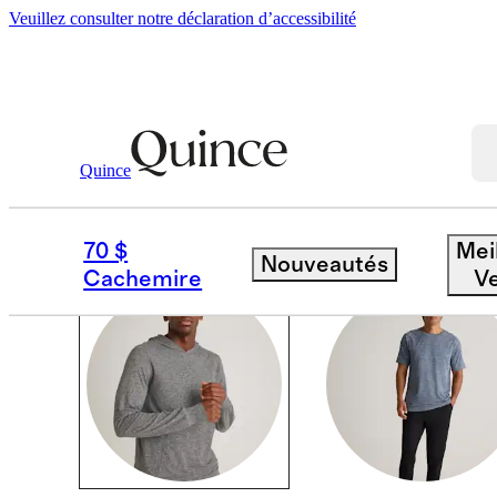
Veuillez consulter notre déclaration d’accessibilité
All Activewear
/
Men
Quince
ENSEMBLES DE PICK
70 $
Mei
Nouveautés
Cachemire
V