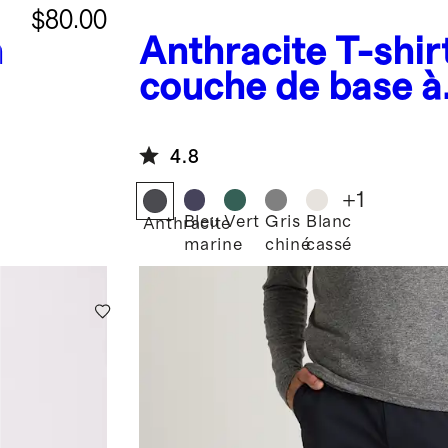
$80.00
n
Anthracite
T-shir
couche de base à
manches courtes
toutes saisons 10
4.8
laine mérinos
+
1
Bleu
Vert
Gris
Blanc
Anthracite
marine
chiné
cassé