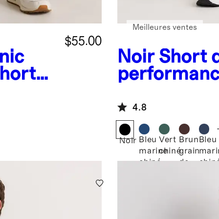
Meilleures ventes
$55.00
nic
Noir
Short 
Shorts
performanc
Flowknit - 7
4.8
Bleu
Vert
Brun
Bleu
Noir
marine
chiné
grain
mari
chiné
de
chin
café
chiné