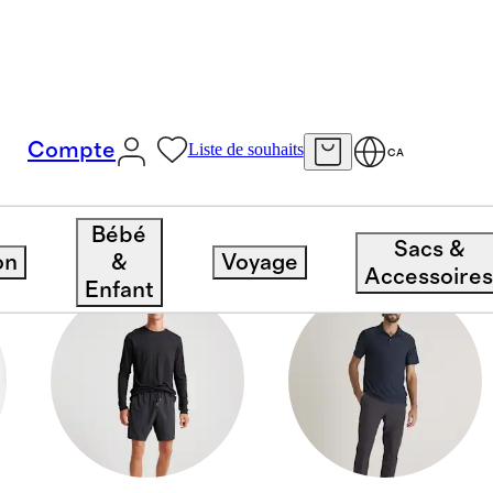
Compte
Liste de souhaits
CA
Bébé
Sacs &
on
&
Voyage
Accessoire
Enfant