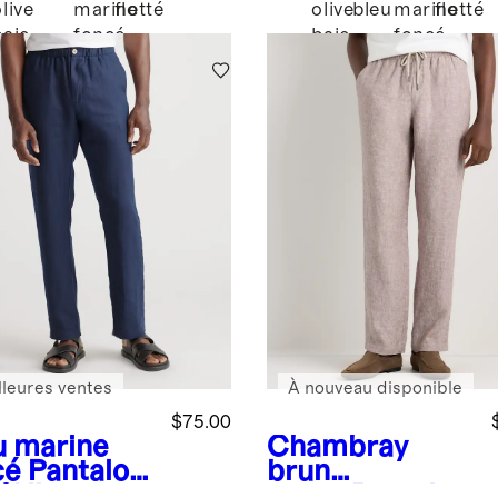
live
marine
flotté
olive
bleu
marine
flotté
baie
foncé
baie
foncé
lleures ventes
À nouveau disponible
$75.00
u marine
Chambray
cé
Pantalon
brun
% lin
taupe
Pantalon