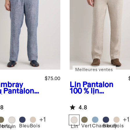
Meilleures ventes
$75.00
mbray
Lin
Pantalon
u
Pantalon
100 % lin
% lin
européen
opéen
.8
4.8
+
1
+
1
Vert
Bleu
Bois
Vert
Chambray
Bleu
Bois
bray
Lin
Lin