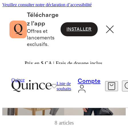
Veuillez consulter notre déclaration d’accessibilité
Télécharge
z l’app
INSTALLER
Offres et
lancements
exclusifs.
Prix en $ CA | Frais de douane inclus.
Quince
Compte
Liste de
souhaits
8 articles