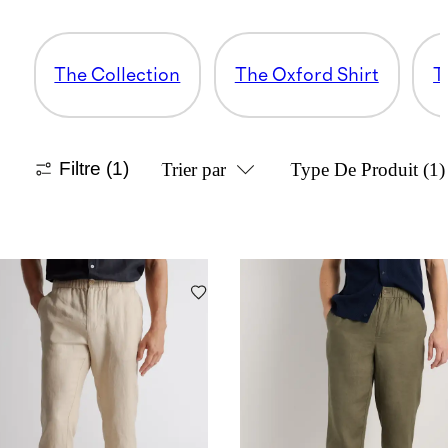
The Collection
The Oxford Shirt
T
Filtre
(1)
Trier par
Type De Produit
(1)