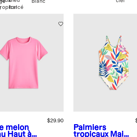
Aqua
Bleu
ciel
ge
Blanc
tropical
foncé
l
$29.90
e melon
Palmiers
au
Haut à
tropicaux
Maill