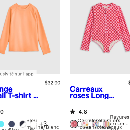
usivité sur l’app
$32.90
nge
Carreaux
il
T-shirt à
roses
Long
ches
Sleeve Zip-Up
gues raglan
Swimsuit
.0
4.8
protection
Rayures
ire
Bleu
Carreaux
Floral
Palmiers
+
3
arc-en-
marine/Blanc
roses
ensoleillé
tropicaux