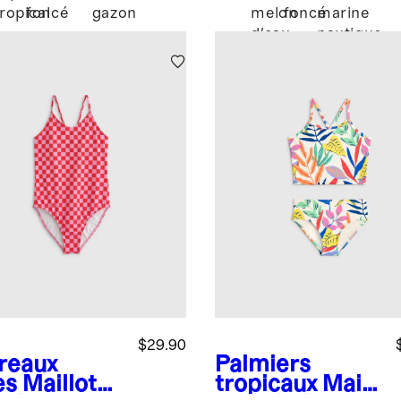
tropical
foncé
gazon
melon
foncé
marine
d'eau
nautique
$29.90
reaux
Palmiers
es
Maillot
tropicaux
Maill