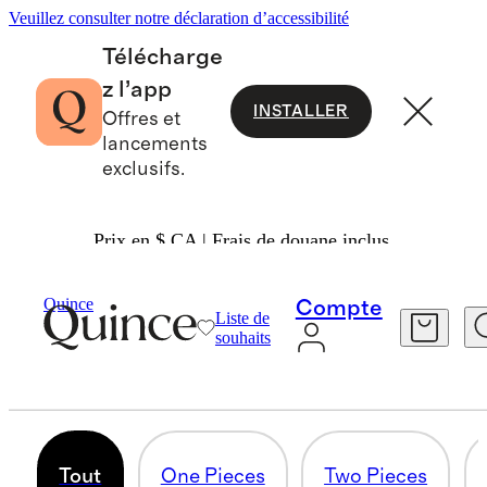
Veuillez consulter notre déclaration d’accessibilité
Télécharge
z l’app
INSTALLER
Offres et
lancements
exclusifs.
Prix en $ CA | Frais de douane inclus.
Filles
/
Nager
Quince
Compte
Liste de
MAILLOTS DE BAIN POUR FILLES
souhaits
46 articles
Tout
One Pieces
Two Pieces