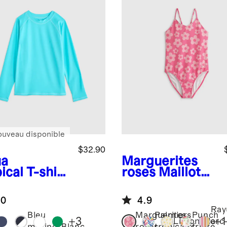
ouveau disponible
$32.90
a
Marguerites
ical
T-shirt
roses
Maillot
anches
de bain une-
gues raglan
pièce
.0
4.9
protection
Ray
ire
Bleu
Marguerites
Palmiers
Punch
+
3
+
1
Limonade
arc