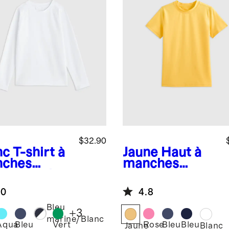
$32.90
nc
T-shirt à
Jaune
Haut à
ches
manches
gues raglan
courtes de
protection
protection
.0
4.8
ire
solaire
Bleu
+
3
marine/Blanc
Aqua
Bleu
Vert
Rose
Bleu
Bleu
c
Jaune
Blanc