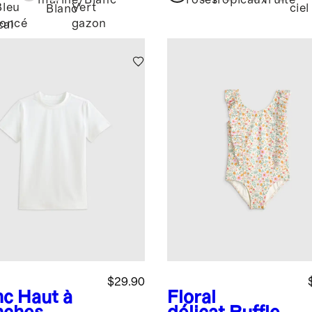
marine/Blanc
roses
tropicaux
fruité
Bleu
Vert
ciel
Blanc
foncé
gazon
cal
$29.90
nc
Haut à
Floral