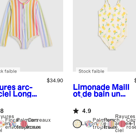
k faible
Stock faible
$34.90
ures arc-
Limonade
Maill
iel
Long
ot de bain une-
eve Zip-Up
pièce
msuit
.8
4.9
yures
Rayures
Floral
Palmiers
Carreaux
Palmiers
Punch
Car
+
1
c-en-
Limonade
arc-en-
ensoleillé
tropicaux
roses
tropicaux
fruité
ros
el
ciel