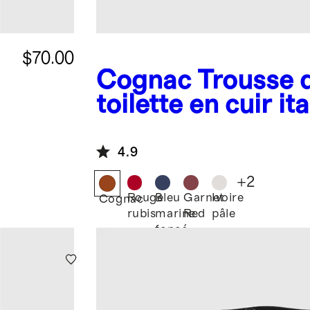
$70.00
Cognac
Trousse 
toilette en cuir ita
deux compartime
4.9
+
2
Rouge
Bleu
Garnet
Ivoire
Cognac
rubis
marine
Red
pâle
foncé