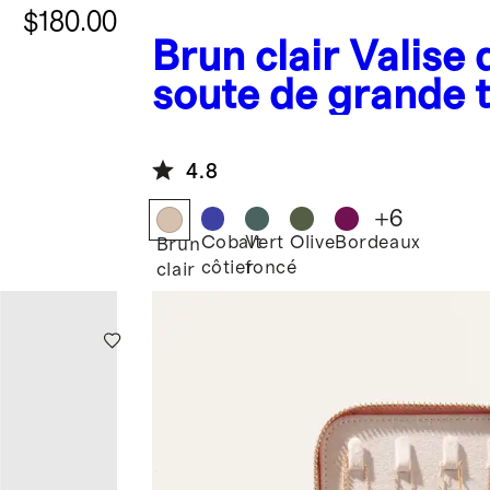
$180.00
Brun clair
Valise 
soute de grande t
4.8
+
6
Cobalt
Vert
Olive
Bordeaux
Brun
côtier
foncé
clair