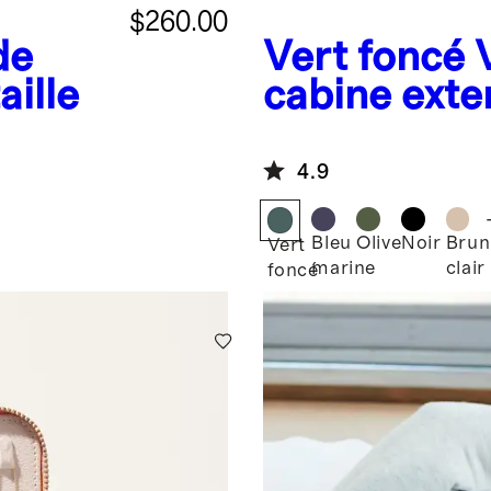
$260.00
de
Vert foncé
aille
cabine exte
4.9
Bleu
Olive
Noir
Brun
Vert
marine
clair
foncé