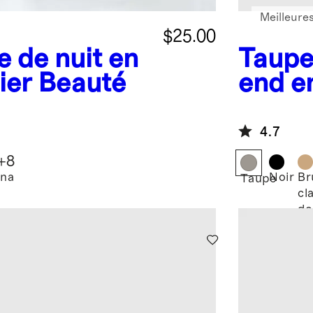
Meilleure
$25.00
 de nuit en
Taup
ier Beauté
end en
trois
4.7
+
8
na
Noir
Br
Taupe
cla
do