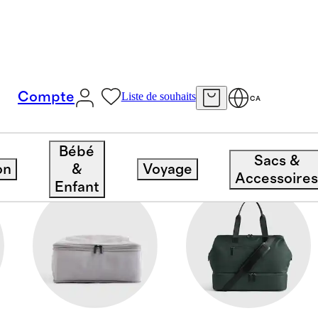
Compte
Liste de souhaits
CA
Bébé
Sacs &
on
&
Voyage
Accessoire
Enfant