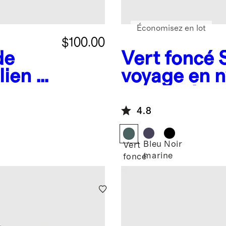
Économisez en lot
$100.00
de
Vert foncé
lien à
voyage en n
nts
Voyage à
compartim
4.8
Bleu
Noir
Vert
marine
foncé