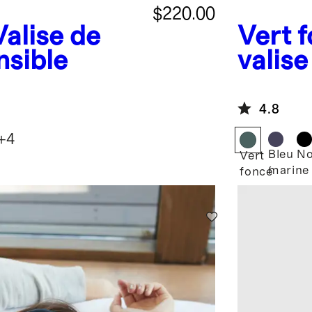
$220.00
Valise de
Vert 
nsible
valise
exten
4.8
+
4
Bleu
No
Vert
marine
foncé