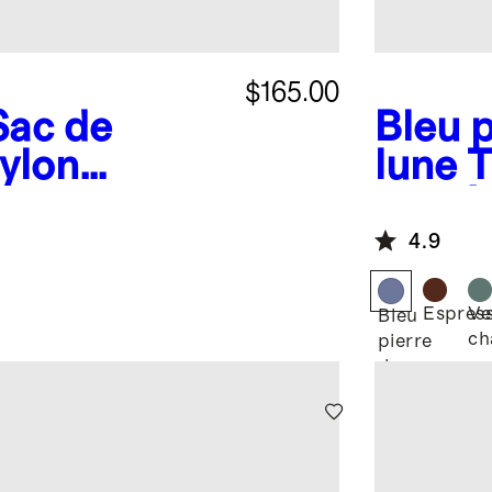
$165.00
Sac de
Bleu p
ylon
lune
T
en né
ents
jours
4.9
Espres
Ve
Bleu
ch
pierre
de
lune