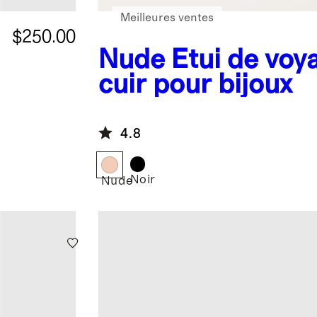
Meilleures ventes
$250.00
Nude
Étui de voy
cuir pour bijoux
4.8
Noir
Nude