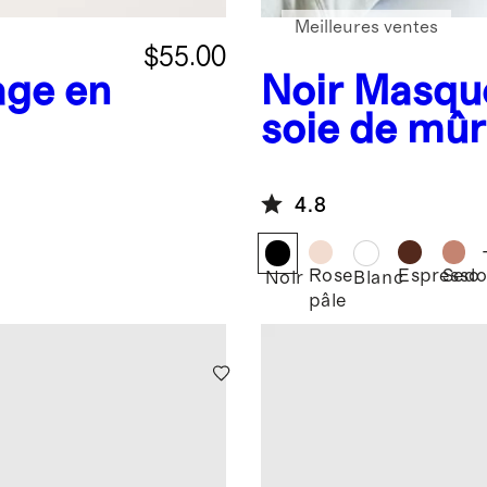
Meilleures ventes
$55.00
age en
Noir
Masque
soie de mûr
4.8
Rose
Espresso
Sedo
Noir
Blanc
pâle