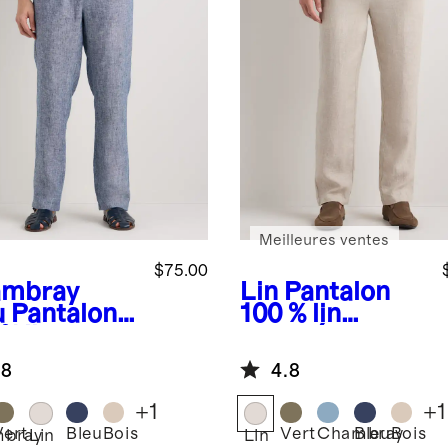
Meilleures ventes
$75.00
mbray
Lin
Pantalon
u
Pantalon
100 % lin
% lin
européen
opéen
.8
4.8
+
1
+
1
Vert
Bleu
Bois
Vert
Chambray
Bleu
Bois
bray
Lin
Lin