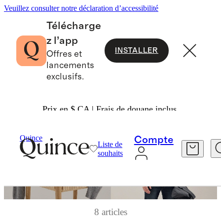
Veuillez consulter notre déclaration d’accessibilité
Télécharge
z l’app
INSTALLER
Offres et
lancements
exclusifs.
Prix en $ CA | Frais de douane inclus.
Quince
Compte
Liste de
souhaits
8 articles