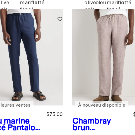
live
marine
flotté
olive
bleu
marine
flotté
baie
foncé
baie
foncé
lleures ventes
À nouveau disponible
$75.00
u marine
Chambray
cé
Pantalon
brun
% lin
taupe
Pantalon