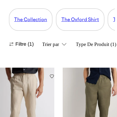
The Collection
The Oxford Shirt
T
Filtre
(1)
Trier par
Type De Produit
(1)