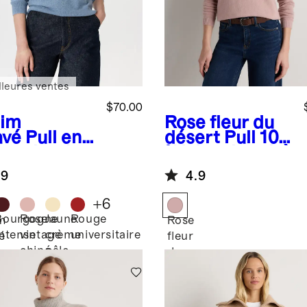
lleures ventes
$70.00
im
Rose fleur du
avé
Pull en
désert
Pull 100
hemire de
% laine de yak à
golie à col
col rond
.9
4.9
V
+
6
Bourgogne
Rose
Jaune
Rouge
m
Rose
intense
vintage
crème
universitaire
é
fleur
chiné
pâle
du
désert