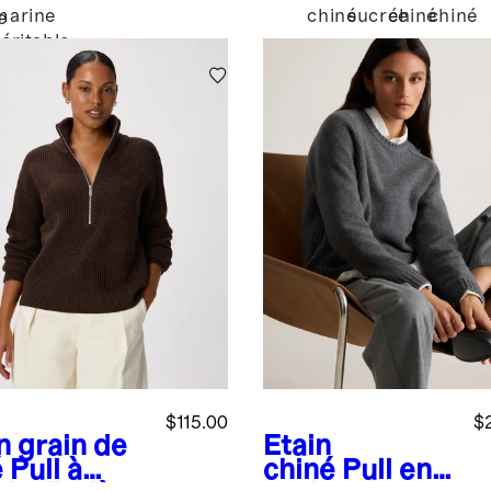
marine
chiné
sucrée
chiné
chiné
e
véritable
é
$115.00
$
n grain de
Étain
é
Pull à
chiné
Pull en