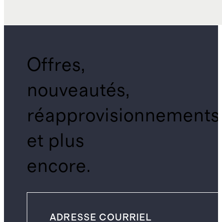
Offres,
nouveautés,
réapprovisionnements
et plus
encore.