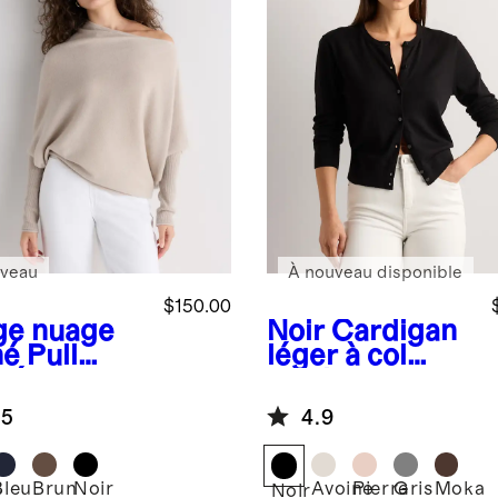
veau
À nouveau disponible
$150.00
ge nuage
Noir
Cardigan
né
Pull
léger à col
pé
rond en coton
métrique
et cachemire
.5
4.9
 %
hemire de
golie
Bleu
Brun
Noir
Avoine
Pierre
Gris
Moka
e
Noir