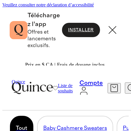
Veuillez consulter notre déclaration d’accessibilité
Télécharge
z l’app
INSTALLER
Offres et
lancements
exclusifs.
Prix en $ CA | Frais de douane inclus.
Women
/
Luxe Baby Cashmere
Quince
Compte
Liste de
LUXE BABY CASHMERE
souhaits
94 articles
Tout
Baby Cashmere Sweaters
Pul