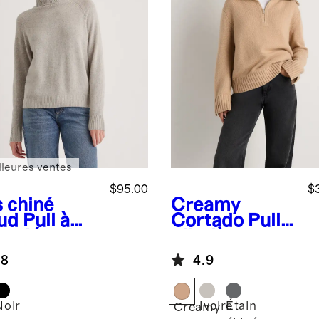
lleures ventes
$95.00
$
s chiné
Creamy
ud
Pull à
Cortado
Pull à
roulé en
glissière un
e de yak à
quart en
.8
4.9
 %
cachemire
bébé de luxe
Noir
Ivoire
Étain
Creamy