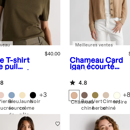
veau
Meilleures ventes
$40.00
ve
T-shirt
Chameau
Card
e pull
igan écourté
ontracté
100 % coton
er en coton
biologique
.8
4.8
cachemire
+
3
+
Pierre
Bleu
Jaune
Noir
Brun
Vert
Ciment
Chameau
Ivoire
sucrée
source
crème
chiné
herbe
chiné
de
pâle
montagne