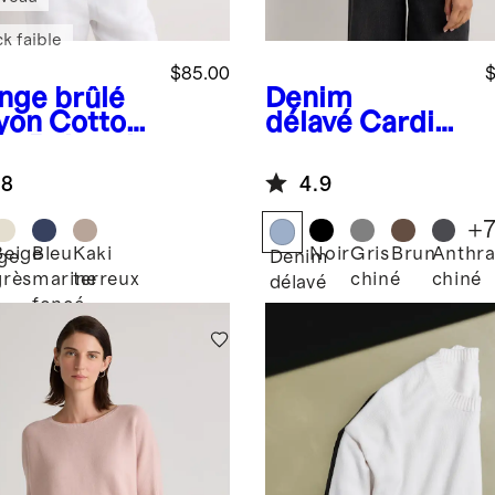
k faible
$85.00
$
nge brûlé
Denim
yon
Cotton
délavé
Cardiga
en Relaxed
n en
w Sweater
cachemire de
.8
4.9
Mongolie
+
Beige
Bleu
Kaki
Noir
Gris
Brun
Anthra
ge
Denim
grès
marine
terreux
chiné
chiné
délavé
foncé
on