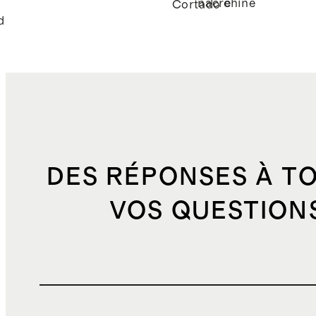
nacré
chiné
é
Cortado
d
DES RÉPONSES À T
VOS QUESTION