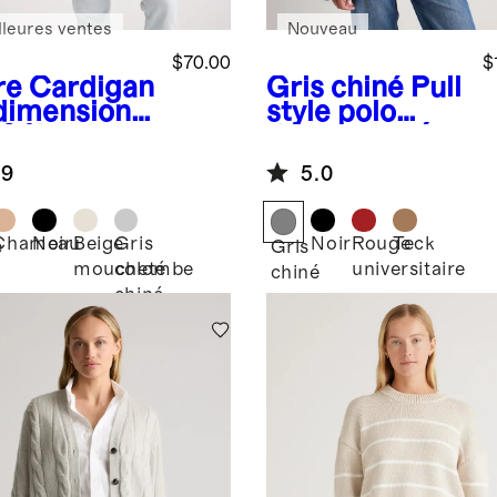
lleures ventes
Nouveau
$70.00
$
re
Cardigan
Gris chiné
Pull
dimensionn
style polo
00 % coton
décontracté
logique
en cachemire
.9
5.0
de Mongolie
pour femmes
Chameau
Noir
Beige
Gris
Noir
Rouge
Teck
e
Gris
moucheté
colombe
universitaire
chiné
chiné