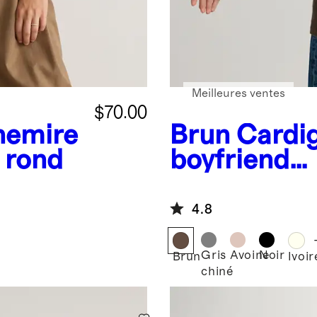
Meilleures ventes
$70.00
hemire
Brun
Cardi
 rond
boyfriend
surdimensi
cachemire 
4.8
Gris
Avoine
Noir
Brun
Ivoir
chiné