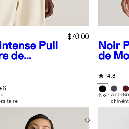
$70.00
intense
Pull
Noir
P
re de
de Mo
col en V
batea
4.8
+
6
ge
Anthrac
Bo
Noir
rsitaire
chiné
in