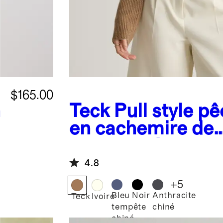
$165.00
n
Teck
Pull style p
en cachemire de
Mongolie à col ro
4.8
+
5
Bleu
Noir
Anthracite
Teck
Ivoire
tempête
chiné
chiné