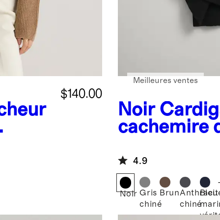
Meilleures ventes
$140.00
êcheur
Noir
Cardig
cachemire 
nd
4.9
Gris
Brun
Anthracit
Bleu
Noir
chiné
chiné
mari
vérit