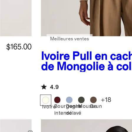
Meilleures ventes
$165.00
Ivoire
Pull en cac
de Mongolie à col
4.9
+
18
Bourgogne
Denim
Mousse
Brun
Ivoire
intense
délavé