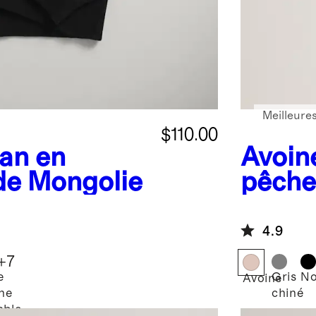
Meilleure
$110.00
an en
Avoin
de Mongolie
pêche
de Mo
4.9
+
7
e
Gris
No
Avoine
ne
chiné
able