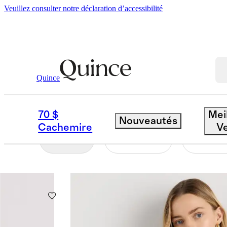
Veuillez consulter notre déclaration d’accessibilité
Femmes
Chandails
/
/
Pulls En Cachemire
Quince
PULLS EN CACHEMIR
70 $
Mei
Nouveautés
Cachemire
V
Filtre
Couleur
Taille