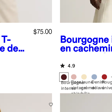
$75.00
T-
Bourgogne 
e de
en cachemi
Mongolie à 
4.9
Rose
Jaune
Denim
Rou
Bourgogne
vintage
crème
délavé
unive
intense
chiné
pâle