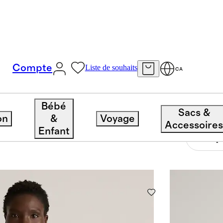
Compte
Liste de souhaits
CA
Bébé
Sacs &
on
&
Voyage
Accessoire
Enfant
33 articles
Trier p