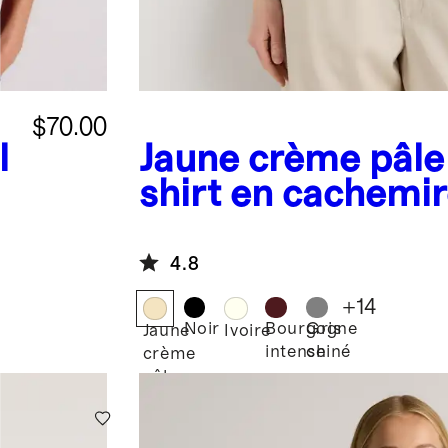
$70.00
l
Jaune crème pâle
shirt en cachemir
Mongolie
4.8
+
14
Noir
Bourgogne
Gris
Jaune
Ivoire
intense
chiné
crème
pâle