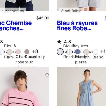
lleures ventes
Stock faible
$45.00
nc
Chemise
Bleu à rayures
anches
fines
Robe
gues 100 %
chemise 100 %
 européen
lin européen
.8
4.8
Bleu à
Bleu à
Rayures
+
8
+
1
rayures
rayures
marinières
Chambray
Chambray
Bleu
fines
fines
bleu ciel
c
Lin
Lin
Blanc
rose
brun
pierre
vintage
taupe
de
lune