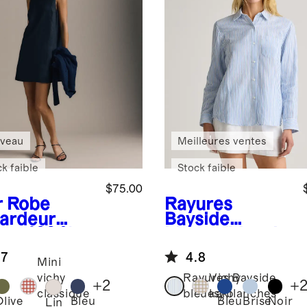
veau
Meilleures ventes
k faible
Stock faible
$75.00
r
Robe
Rayures
ardeur
Bayside
rte 100 %
bleues/blanch
 européen
es
Chemise à
.7
4.8
manches
Mini
longues en
vichy
Rayures Bayside
Vichy
+
2
+
gaze 100 %
classique
bleues/blanches
kaki
Olive
Bleu
Bleu
Brise
Noir
Lin