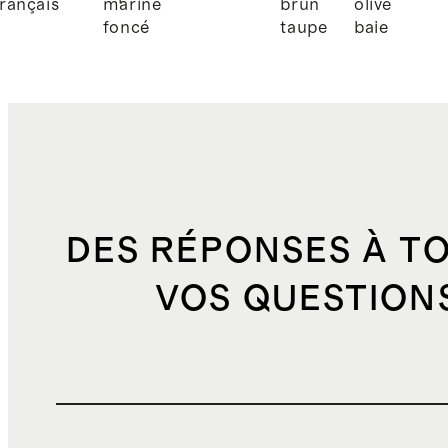
français
marine
brun
olive
foncé
taupe
baie
DES RÉPONSES À T
VOS QUESTION