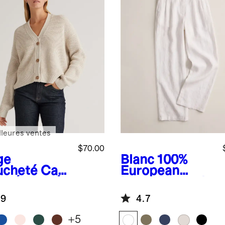
lleures ventes
$70.00
ge
Blanc
100%
cheté
Car
European
an écourté
Linen Pleated
le pêcheur
Trouser
.9
4.7
 % coton
logique à
+
5