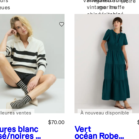
Rose
Bleu
Brun
eurs
Variegated Stripe
Ivoire
cachemire de
vintage
marine
truffe
eues
Mongolie
chiné
véritable
chiné
lleures ventes
À nouveau disponible
$70.00
ures blanc
Vert
sé/noires
P
océan
Robe