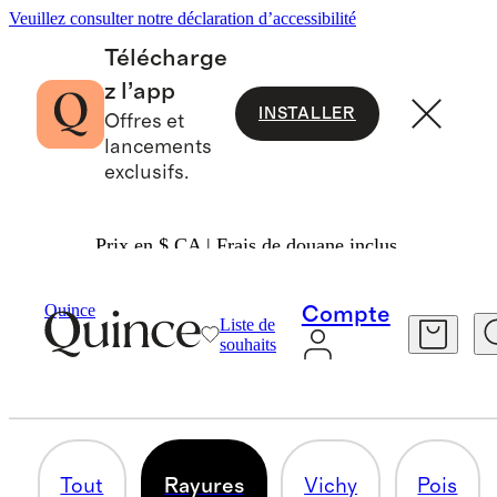
Veuillez consulter notre déclaration d’accessibilité
Télécharge
z l’app
INSTALLER
Offres et
lancements
exclusifs.
Prix en $ CA | Frais de douane inclus.
Femmes
/
Motifs Revisités
Quince
Compte
Liste de
RAYURES
souhaits
52 articles
Tout
Rayures
Vichy
Pois