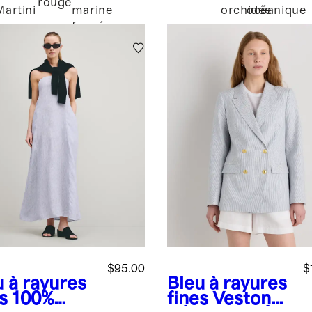
coton
rouge
Martini
marine
orchidée
océanique
biologique
foncé
$95.00
$
u à rayures
Bleu à rayures
s
100%
fines
Veston