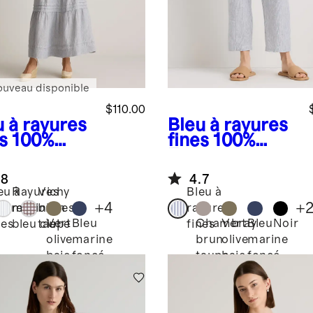
ouveau disponible
$110.00
u à rayures
Bleu à rayures
s
100%
fines
100%
opean
European
en Tiered
Linen Tapered
.8
4.7
i Dress
Ankle Pants
eu à
Rayures
Vichy
Bleu à
+
4
+
yures
marinières
brun
rayures
Vert
Bleu
Chambray
Vert
Bleu
Noir
nes
bleu ciel
taupe
fines
olive
marine
brun
olive
marine
baie
foncé
taupe
baie
foncé