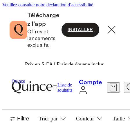
Veuillez consulter notre déclaration d’accessibilité
Télécharge
z l’app
INSTALLER
Offres et
lancements
exclusifs.
Prix en $ CA | Frais de douane inclus.
Maison
/
Tapis À Damier Et À Carreaux
Quince
Compte
Liste de
TOUT MAGASINER
souhaits
8 articles
Filtre
Trier par
Couleur
Taille