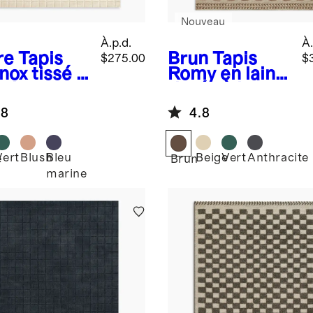
Nouveau
À.p.d.
À.
re
Tapis
Brun
Tapis
$275.00
$
nox tissé à
Romy en laine
main en
tissée à la
e
main
.8
4.8
Vert
Blush
Bleu
Beige
Vert
Anthracite
e
Brun
marine