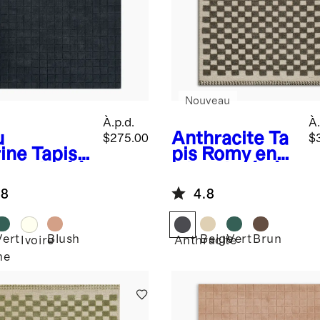
Nouveau
À.p.d.
À.
u
Anthracite
Ta
$275.00
$
ine
Tapis
pis Romy en
nox tissé à
laine tissée à
main en
la main
.8
4.8
e
Vert
Blush
Beige
Vert
Brun
Ivoire
Anthracite
ne