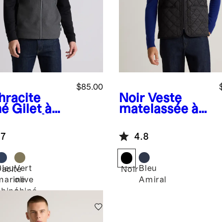
$85.00
hracite
Noir
Veste
né
Gilet à
matelassée à
meture à
doublure en
sière
molleton sans
.7
4.8
blé en
plumes
leton
shell
Bleu
Vert
Bleu
acite
Noir
marine
olive
Amiral
é
chiné
chiné