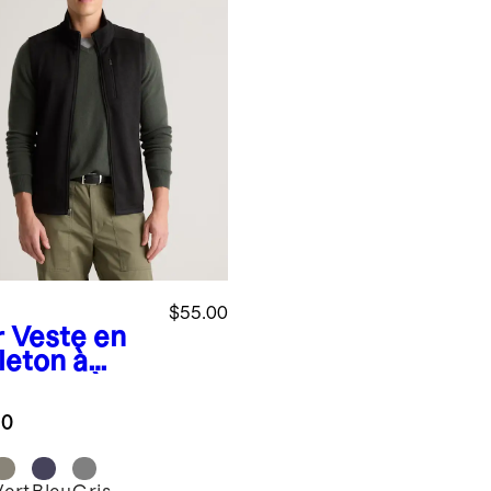
$55.00
r
Veste en
leton à
meture à
sière
.0