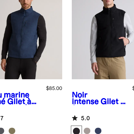
$85.00
u marine
Noir
né
Gilet à
intense
Gilet à
meture à
fermeture
sière
complète en
.7
5.0
blé en
molleton
leton
polaire