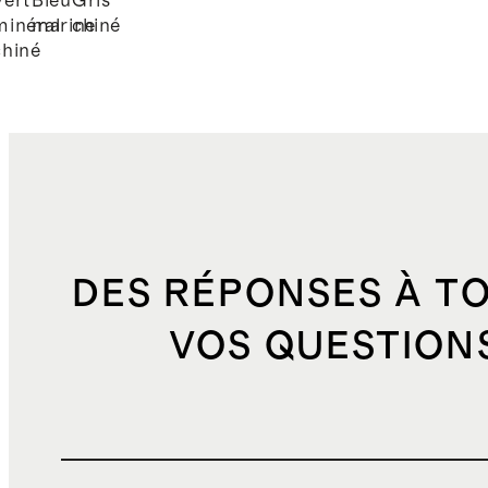
Vert
Bleu
Gris
minéral
marine
chiné
chiné
DES RÉPONSES À T
VOS QUESTION