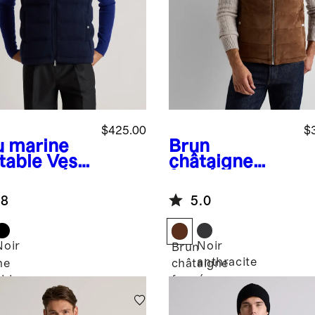
$425.00
$
u marine
Brun
table
Vest
châtaigne
atelassée
foncé
Veste
cachemire
matelassée
.8
5.0
Mongolie
100 % suède
Noir
Noir
Brun
anthracite
ne
châtaigne
able
foncé