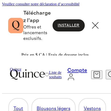
Veuillez consulter notre déclaration d’accessibilité
Télécharge
z l’app
INSTALLER
Offres et
lancements
exclusifs.
Prix en $ CA | Frais de douane inclus.
Hommes
/
Blousons
Quince
Compte
Liste de
GILETS
souhaits
13 articles
Tout
Blousons légers
Vestons