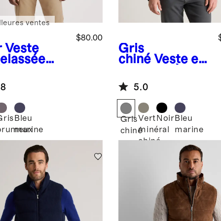
lleures ventes
$80.00
r
Veste
Gris
elassée
chiné
Veste en
ble en
molleton à
et léger
fermeture à
.8
5.0
glissière
Gris
Bleu
Vert
Noir
Bleu
Gris
brumeux
marine
minéral
marine
chiné
chiné