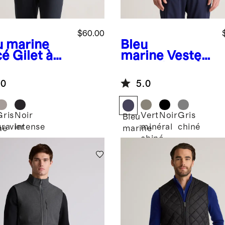
$60.00
u marine
Bleu
cé
Gilet à
marine
Veste
meture
en molleton à
plète en
fermeture à
.0
5.0
leton
glissière
aire
Gris
Noir
Vert
Noir
Gris
Bleu
gravier
intense
minéral
chiné
ne
marine
chiné
é