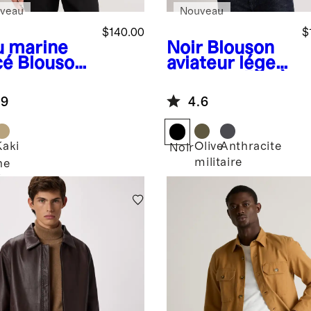
veau
Nouveau
$140.00
$
u marine
Noir
Blouson
cé
Blouson
aviateur léger
rington
et extensible à
itage
traitement
.9
4.6
stant à
DWR pour
u
hommes
Kaki
Olive
Anthracite
Noir
militaire
ne
é