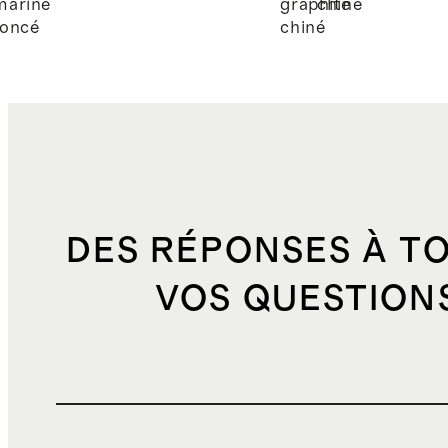
marine
graphite
chiné
foncé
chiné
DES RÉPONSES À T
VOS QUESTION