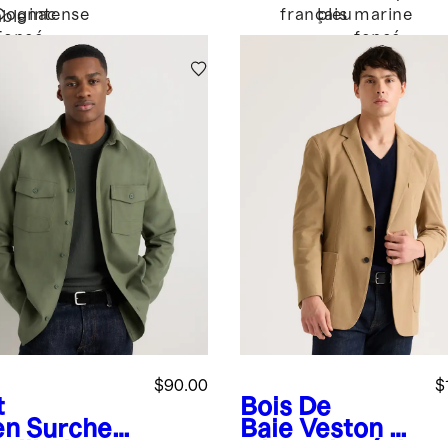
Cognac
intense
français
bleu
marine
able
Foncé
foncé
$90.00
$
t
Bois De
en
Surchem
Baie
Veston en