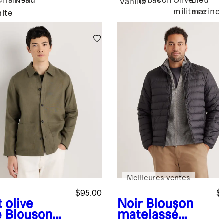
Chameau
Noir
Tabac
Noir
Olive
Bleu
Vanille
militaire
marin
ite
é
Meilleures ventes
$95.00
 olive
Noir
Blouson
e
Blouson
matelassé