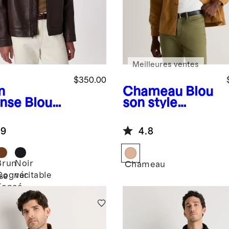
Meilleures ventes
$350.00
n
Chameau
Blou
ense
Blous
son style
Harrington
surchemise
% cuir
extensible
.9
4.8
doublement
brossé
Brun
Noir
Chameau
Cognac
véritable
se
Foncé