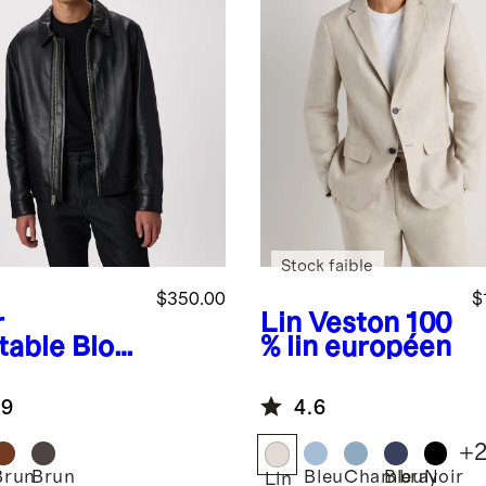
Stock faible
$350.00
$
r
Lin
Veston 100
table
Blou
% lin européen
rington
.9
4.6
% cuir
+
Brun
Brun
Bleu
Chambray
Bleu
Noir
Lin