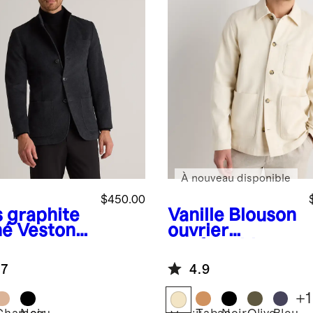
À nouveau disponible
$450.00
s graphite
Vanille
Blouson
né
Veston à
ouvrier
 montant
confortable
cachemire
extensible en
.7
4.9
Mongolie à
coton
 %
biologique
+
1