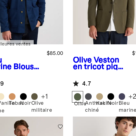
lleures ventes
$85.00
$
u
Olive
Veston
ine
Blouso
en tricot piqué
vrier
de coton
fortable
.9
4.7
ensible en
on
+
1
+
logique
Vanille
Tabac
Noir
Olive
Anthracite
Kaki
Noir
Bleu
Olive
militaire
chiné
marin
ne