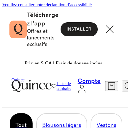
Veuillez consulter notre déclaration d’accessibilité
Télécharge
z l’app
INSTALLER
Offres et
lancements
exclusifs.
Prix en $ CA | Frais de douane inclus.
Hommes
/
Blousons
Quince
Compte
Liste de
BLOUSONS ET MANTEAUX
souhaits
121 articles
Tout
Blousons légers
Vestons