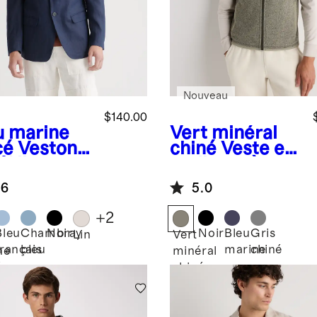
Nouveau
$140.00
u marine
Vert minéral
cé
Veston
chiné
Veste en
% lin
molleton à
opéen
fermeture à
.6
5.0
glissière
+
2
Bleu
Chambray
Noir
Noir
Bleu
Gris
Lin
Vert
français
bleu
marine
chiné
ne
minéral
é
chiné