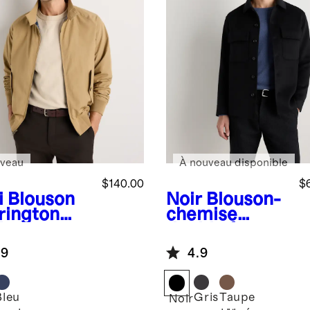
veau
À nouveau disponible
$140.00
$
i
Blouson
Noir
Blouson-
rington
chemise
itage
double face
stant à
en cachemire
.9
4.9
u
de Mongolie à
100 %
Bleu
Gris
Taupe
Noir