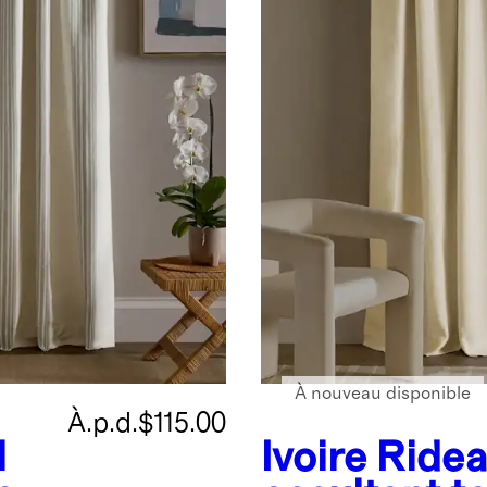
À nouveau disponible
À.p.d.
$115.00
l
Ivoire
Ride