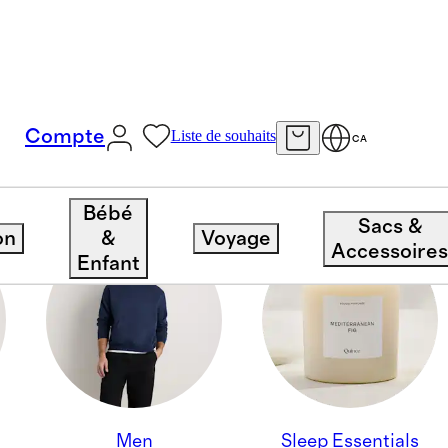
Compte
Liste de souhaits
CA
Bébé
Sacs &
on
&
Voyage
Accessoire
Enfant
Men
Sleep Essentials