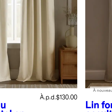
À nouveau
À.p.d.
$130.00
au
Lin f