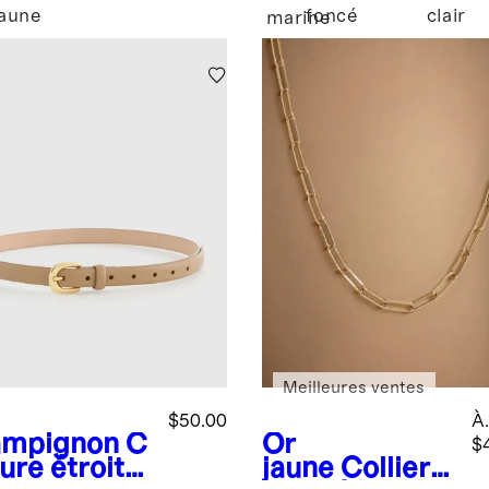
oratoire
jaune
foncé
clair
c
marine
d et en
me de
re
Meilleures ventes
$50.00
À.
mpignon
C
Or
$
ure étroite
jaune
Collier