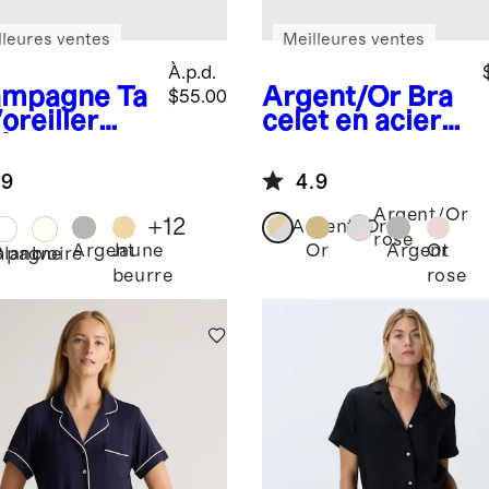
lleures ventes
Meilleures ventes
À.p.d.
ampagne
Ta
Argent/Or
Bra
$55.00
'oreiller
celet en acier
 % soie de
inoxydable
ier
pour montre
.9
4.9
intelligente
Argent/Or
+
12
Argent/Or
rose
Argent
Jaune
Or
Argent
Or
mpagne
Blanc
Ivoire
beurre
rose