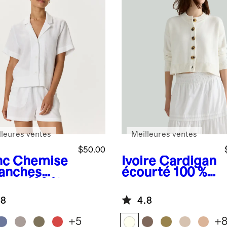
lleures ventes
Meilleures ventes
$50.00
nc
Chemise
Ivoire
Cardigan
anches
écourté 100 %
rtes 100 %
coton
 européen
biologique
.8
4.8
+
5
+