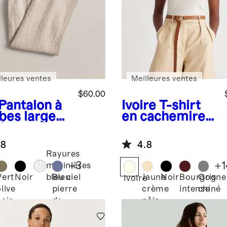
lleures ventes
Meilleures ventes
$60.00
Pantalon à
Ivoire
T-shirt
bes larges
en cachemire
% lin
de Mongolie
opéen
.8
4.8
Rayures
+
3
+
1
marinières
Vert
Noir
Bleu
Jaune
Noir
Bourgogne
Gris
bleu ciel
Ivoire
live
pierre
crème
intense
chiné
baie
de
pâle
lune