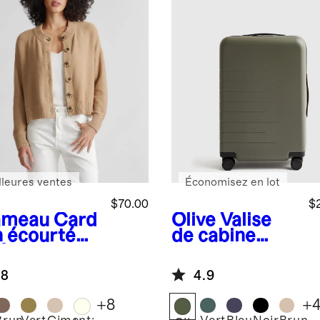
lleures ventes
Économisez en lot
$70.00
$
ameau
Card
Olive
Valise
n écourté
de cabine
 % coton
extensible
logique
.8
4.9
+
8
+