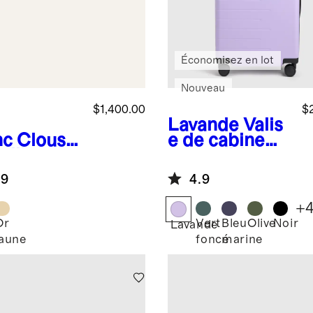
Économisez en lot
Nouveau
$1,400.00
$
Lavande
Valis
nc
Clous
e de cabine
eilles
extensible
taires en
.9
4.9
4 carats à
mant de
+
oratoire
Or
Vert
Bleu
Olive
Noir
Lavande
i à quatre
jaune
foncé
marine
c
fes - 2
ats au
l