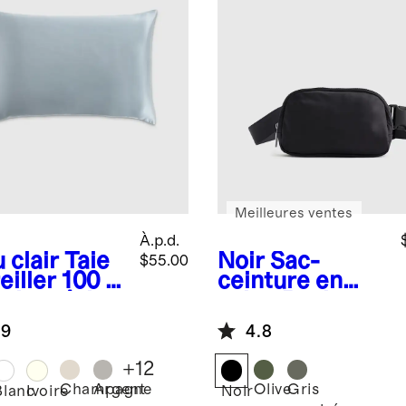
Meilleures ventes
À.p.d.
 clair
Taie
Noir
Sac-
$55.00
eiller 100 %
ceinture en
e de mûrier
nylon Revive
.9
4.8
+
12
Champagne
Argent
Olive
Gris
Blanc
Ivoire
Noir