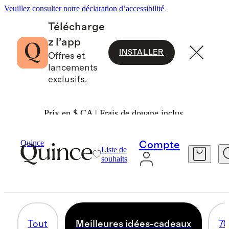
Veuillez consulter notre déclaration d’accessibilité
Télécharge
z l’app
INSTALLER
Offres et
lancements
exclusifs.
Prix en $ CA | Frais de douane inclus.
Gifts
/
Women
Quince
Compte
Liste de
MEILLEURES IDÉES-CADEAUX
souhaits
181 articles
Tout
Meilleures idées-cadeaux
70