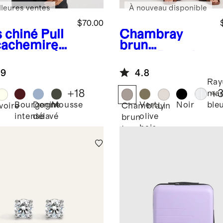
lleures ventes
À nouveau disponible
$70.00
s chiné
Pull
Chambray
cachemire
brun
Mongolie à
taupe
Pantalon
 rond
à jambes
.9
4.8
larges 100 % lin
Ray
européen
+
18
+
mar
Bourgogne
Denim
Mousse
Vert
Noir
bleu
Ivoire
Chambray
Lin
intense
délavé
olive
é
brun
baie
taupe