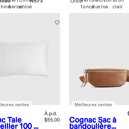
Brun
Vert
Ciment
Vert
Bleu
Noir
Brun
meau
Ivoire
Olive
chiné
herbe
chiné
foncé
marine
clair
lleures ventes
Meilleures ventes
À.p.d.
nc
Taie
Cognac
Sac à
$55.00
eiller 100 %
bandoulière