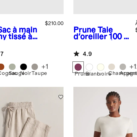
$210.00
Sac à main
Prune
Taie
y tissé à
d'oreiller 100 %
main
soie de mûrier
.7
4.9
+
1
+
1
Cognac
Sauge
Noir
Taupe
Champagn
Argen
Prune
Blanc
Ivoire