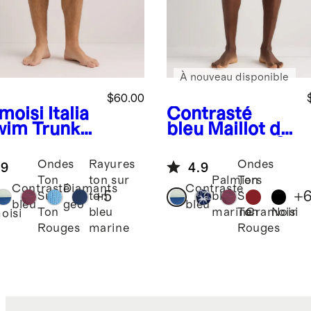
À nouveau disponible
$60.00
moisi
Italia
Contrasté
wim Trunks
bleu
Maillot de
bain italien - 9
po
Ondes
Rayures
Ondes
.9
4.9
Ton
ton sur
Palmiers
Ton
Contrasté
Diamants
Contrasté
+
5
+
Sur
ton
bleu
Sur
bleu
géo
bleu
Cramoisi
Noir
Ton
bleu
marine
Ton
oisi
Rouges
marine
Rouges