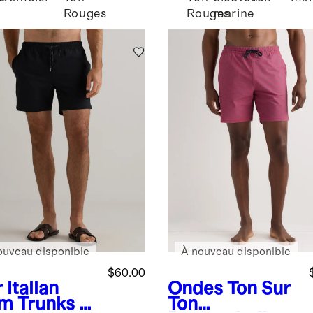
Rouges
Rouges
marine
ouveau disponible
À nouveau disponible
$60.00
r
Italian
Ondes Ton Sur
m Trunks -
Ton