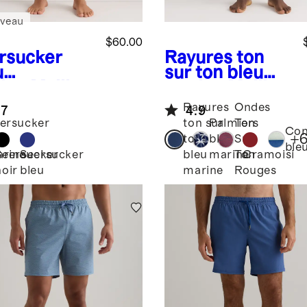
veau
$60.00
rsucker
Rayures ton
u
sur ton bleu
ine
Maillot
marine
Maillot
bain en
de bain italien
Rayures
Ondes
.7
4.9
rsucker
- 9 po
ersucker
ton sur
Palmiers
Ton
r homme -
Con
+
eu
ton
bleu
Sur
 po
ble
Seersucker
Seersucker
Cramoisi
rine
bleu
marine
Ton
noir
bleu
marine
Rouges