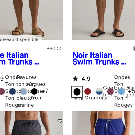
ouveau disponible
$60.00
ve
Italian
Noir
Italian
m Trunks -
Swim Trunks -
7"
Ondes
Rayures
Ondes
.9
4.9
Ton
ton sur
Vagues
Ton
Contrasté
Dia
+
7
+
Sur
ton
ton sur
Sur
bleu
géo
Noir
Cramoisi
Ton
bleu
ton
Ton
Noir
Rouges
marine
Rouges