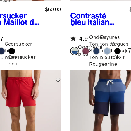
veau
$60.00
rsucker
Contrasté
u
Maillot de
bleu
Italian
n en
Swim Trunks -
rsucker
5.5"
Ondes
Rayures
.7
4.9
r hommes
Seersucker
Ton
ton sur
Vagues
Contrasté
+
bleu
Sur
ton
ton sur
bleu
Seersucker
Noir
marine
Ton
bleu
ton
sucker
noir
Rouges
marine