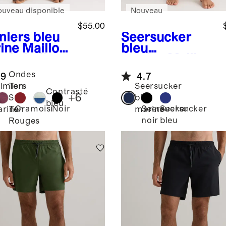
ouveau disponible
Nouveau
$55.00
miers bleu
Seersucker
ine
Maillot
bleu
ain italien
marine
Maillot
po
de bain en
Ondes
.9
4.7
seersucker
lmiers
Ton
Seersucker
pour hommes
Contrasté
+
6
eu
Sur
bleu
bleu
Cramoisi
Noir
Seersucker
Seersucker
rine
Ton
marine
noir
bleu
Rouges