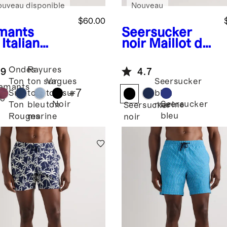
ouveau disponible
Nouveau
$60.00
mants
Seersucker
Italian
noir
Maillot de
m Trunks -
bain en
seersucker
Ondes
Rayures
.9
4.7
pour hommes
Ton
ton sur
Vagues
Seersucker
amants
+
7
Sur
ton
ton sur
bleu
o
Noir
Seersucker
Ton
bleu
ton
marine
Seersucker
bleu
Rouges
marine
noir