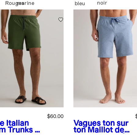
noir
Rouges
marine
bleu
$60.00
ve
Italian
Vagues ton sur
m Trunks -
ton
Maillot de
bain italien - 9