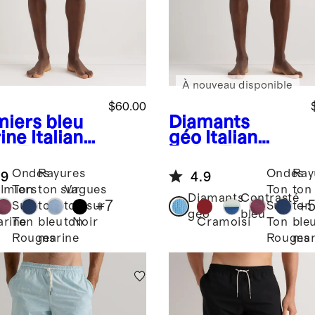
À nouveau disponible
$60.00
miers bleu
Diamants
ine
Italian
géo
Italian
m Trunks -
Swim Trunks -
7"
Ondes
Rayures
Ondes
Ray
.9
4.9
lmiers
Ton
ton sur
Vagues
Ton
ton
Diamants
Contrasté
+
7
+
eu
Sur
ton
ton sur
Sur
ton
géo
bleu
Noir
Cramoisi
rine
Ton
bleu
ton
Ton
ble
Rouges
marine
Rouges
mar