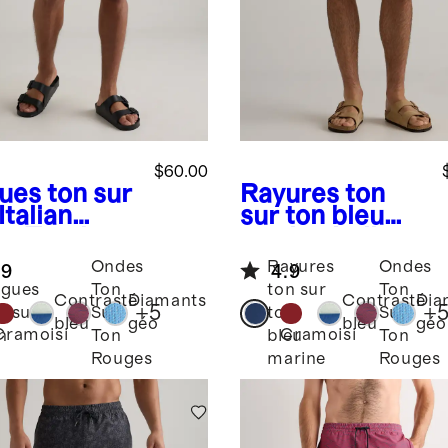
$60.00
ues ton sur
Rayures ton
Italian
sur ton bleu
m Trunks -
marine
Italian
Swim Trunks -
Ondes
Rayures
Ondes
.9
4.9
7"
gues
Ton
ton sur
Ton
Contrasté
Diamants
Contrasté
Dia
+
5
+
n sur
Sur
ton
Sur
bleu
géo
bleu
géo
Cramoisi
Cramoisi
n
Ton
bleu
Ton
Rouges
marine
Rouges