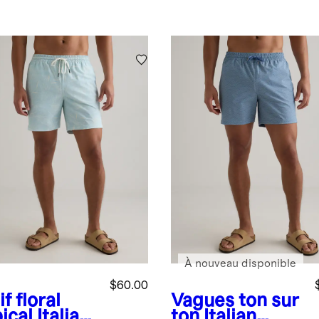
À nouveau disponible
$60.00
f floral
Vagues ton sur
ical
Italian
ton
Italian