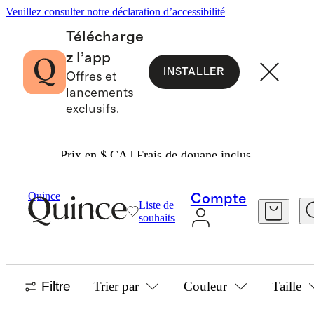
Veuillez consulter notre déclaration d’accessibilité
Télécharge
z l’app
INSTALLER
Offres et
lancements
exclusifs.
Prix en $ CA | Frais de douane inclus.
Hommes
/
Maillots De Bain
Quince
Compte
Liste de
MAILLOTS DE BAIN POUR HOMMES
souhaits
39 articles
Filtre
Trier par
Couleur
Taille