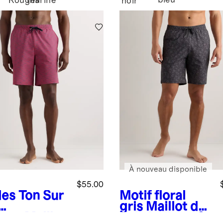
bleu
Rouges
marine
noir
À nouveau disponible
$55.00
es Ton Sur
Motif floral
gris
Maillot de
ges
Maillot
bain italien - 9