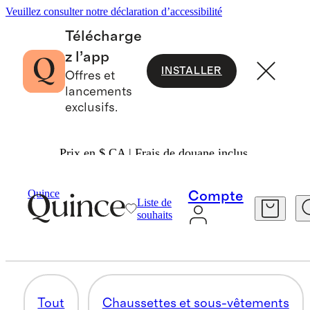
Veuillez consulter notre déclaration d’accessibilité
Télécharge
z l’app
INSTALLER
Offres et
lancements
exclusifs.
Prix en $ CA | Frais de douane inclus.
Petit Garçon
/
Accessoires
Quince
Compte
Liste de
BOÎTES À LUNCH
souhaits
4 articles
Tout
Chaussettes et sous-vêtements