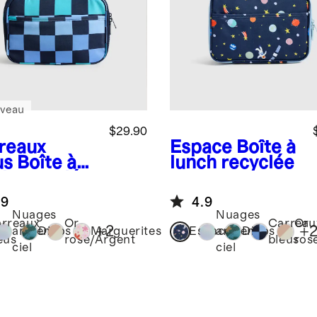
veau
$29.90
reaux
Espace
Boîte à
us
Boîte à
lunch recyclée
ch recyclée
.9
4.9
Nuages
Nuages
rreaux
Or
Carreau
Or
+
2
+
arc-en-
Dinos
Marguerites
Espace
arc-en-
Dinos
eus
rose/Argent
bleus
ros
ciel
ciel