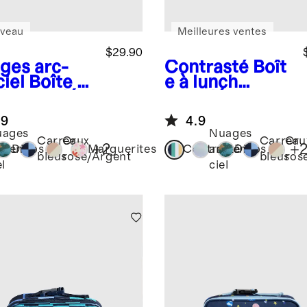
veau
Meilleures ventes
$29.90
ges arc-
Contrasté
Boît
iel
Boîte à
e à lunch
ch recyclée
recyclée
.9
4.9
uages
Nuages
Carreaux
Or
Carreau
Or
+
2
+
c-en-
Dinos
Marguerites
Contrasté
arc-en-
Dinos
bleus
rose/Argent
bleus
ros
el
ciel