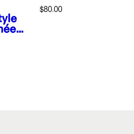
$80.00
tyle
née