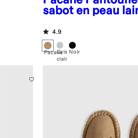
sabot en peau lai
australienne
4.9
Gris
Noir
Pacane
clair