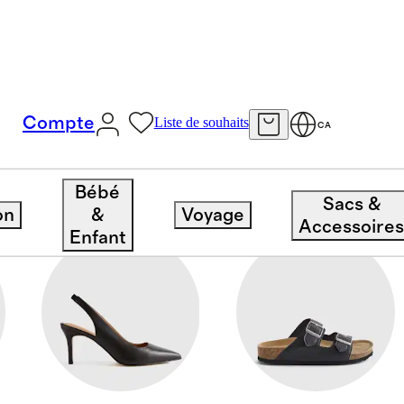
Compte
Liste de souhaits
CA
Bébé
Sacs &
on
&
Voyage
Accessoire
Enfant