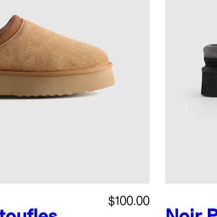
$100.00
toufles
Noir
P