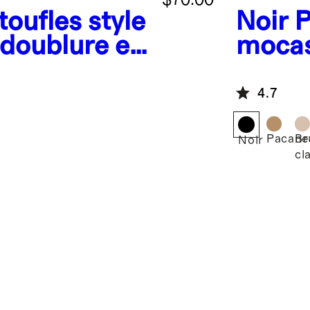
oufles style
Noir
P
 doublure en
mocas
peau 
e
austr
4.7
Pacane
Br
Noir
cla