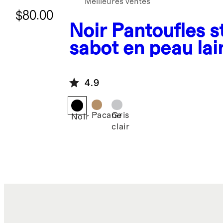
Meilleures ventes
$80.00
Noir
Pantoufles s
sabot en peau lai
australienne
4.9
Pacane
Gris
Noir
clair