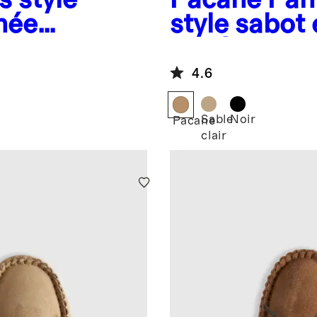
née
style sabot
lainée austr
plateforme
4.6
Sable
Noir
Pacane
clair