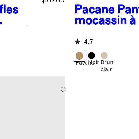
fles
Pacane
Pant
mocassin à
 lainée
peau lainée
australienn
4.7
Noir
Brun
Pacane
clair