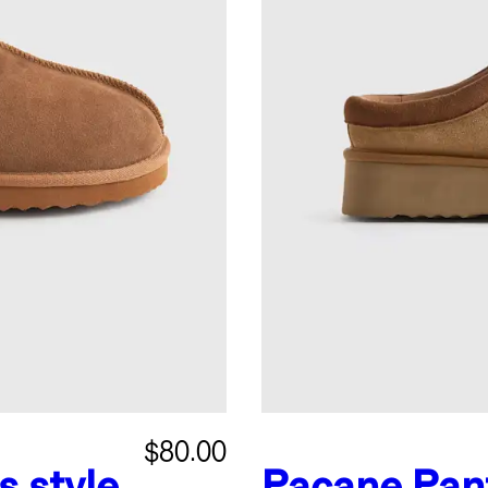
$80.00
s style
Pacane
Pan