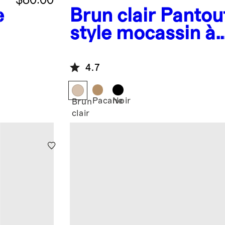
e
Brun clair
Pantou
e
style mocassin à
doublure en peau
australienne
4.7
Pacane
Noir
Brun
clair